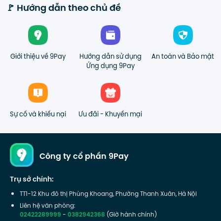
🚩 Hướng dẫn theo chủ đề
Giới thiệu về 9Pay
Hướng dẫn sử dụng
An toàn và Bảo mật
Ứng dụng 9Pay
Sự cố và khiếu nại
Ưu đãi - Khuyến mại
Công ty cổ phần 9Pay
Trụ sở chính:
TT1-12 Khu đô thị Phùng Khoang, Phường Thanh Xuân, Hà Nội
Liên hệ văn phòng:
02422289999
-
0382942368
(Giờ hành chính)