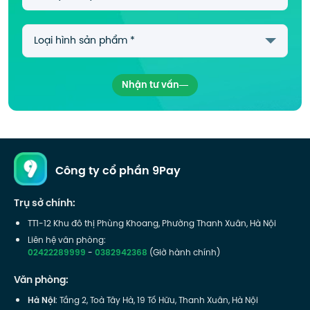
Nhận tư vấn
Công ty cổ phần 9Pay
Trụ sở chính:
TT1-12 Khu đô thị Phùng Khoang, Phường Thanh Xuân, Hà Nội
Liên hệ văn phòng:
02422289999
-
0382942368
(Giờ hành chính)
Văn phòng:
Hà Nội
: Tầng 2, Toà Tây Hà, 19 Tố Hữu, Thanh Xuân, Hà Nội