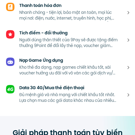
Thanh toán hóa đơn
Nhanh chóng - tiện lợi, bảo mật an toàn, mọi lúc
mọi nơi: điện, nước, internet, truyền hình, học phí,
chung cư, hóa đơn tài chính, hóa đơn cho vay/tiêu
dùng...
Tích điểm - đổi thưởng
Người dùng thân thiết của 9Pay sẽ được tặng điểm
thưởng 9Point để đổi lấy thẻ nạp, voucher giảm
giá, ưu đãi độc quyền từ đối tác.
Nạp Game Ứng dụng
Kho thẻ đa dạng, nạp games chiết khấu tốt, xài
voucher hưởng ưu đãi với vô vàn các gói dịch vụ/
ứng dụng giải trí HOT.
Data 3G 4G/Mua thẻ điện thoại
Đủ mệnh giá và nhà mạng với chiết khấu tốt nhất.
Lựa chọn mua các gói data khác nhau của nhiều
nhà mạng theo đúng nhu cầu sử dụng.
Giải pháp thanh toán tùy biến