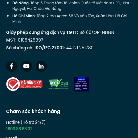
Đà Nẵng
: Tầng 5 Trung tâm Tài chính Quốc tế Việt Nam (IFC), Như
Nguyệt, Hải Châu, Đà Nẵng
Hồ Chí Minh
: Tầng 2 tòa Agrex, 58 Võ Văn Tần, Xuân Hòa, Hồ Chí
Minh
Giấy phép cung ứng dịch vụ TGTT:
Số 60/GP-NHNN
MST:
0108425897
Số chứng chỉ ISO/IEC 27001:
44 121 251780
Chăm sóc khách hàng
Hotline (Hỗ trợ 24/7)
1900 88 68 32