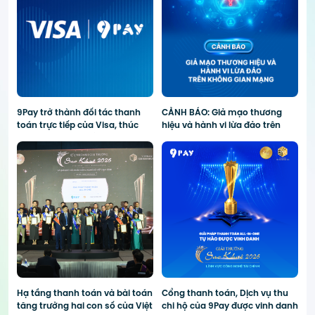
9Pay trở thành đối tác thanh
CẢNH BÁO: Giả mạo thương
D
toán trực tiếp của Visa, thúc
hiệu và hành vi lừa đảo trên
p
đẩy thanh toán số cho du lịch
không gian mạng
gi
Hạ tầng thanh toán và bài toán
Cổng thanh toán, Dịch vụ thu
T
tăng trưởng hai con số của Việt
chi hộ của 9Pay được vinh danh
t