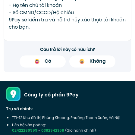
- Họ tên chủ tài khoản
- Số CMND/CCCD/Hộ chiếu
9Pay sẽ kiểm tra và hỗ trợ hủy xác thực tài khoản
cho bạn.
Câu trả lời này có hữu ích?
Có
Không
Công ty cổ phần 9Pay
Trụ sở chính:
TT1-12 Khu đô thị Phùng Khoang, Phường Thanh Xuân, Hà Nội
Liên hệ văn phòng:
02422289999
-
0382942368
(Giờ hành chính)