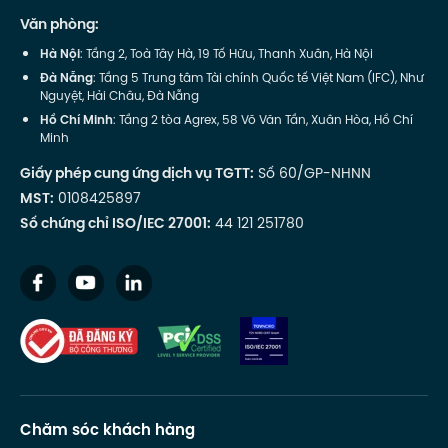
Văn phòng:
Hà Nội
: Tầng 2, Toà Tây Hà, 19 Tố Hữu, Thanh Xuân, Hà Nội
Đà Nẵng
: Tầng 5 Trung tâm Tài chính Quốc tế Việt Nam (IFC), Như
Nguyệt, Hải Châu, Đà Nẵng
Hồ Chí Minh
: Tầng 2 tòa Agrex, 58 Võ Văn Tần, Xuân Hòa, Hồ Chí
Minh
Giấy phép cung ứng dịch vụ TGTT:
Số 60/GP-NHNN
MST:
0108425897
Số chứng chỉ ISO/IEC 27001:
44 121 251780
Chăm sóc khách hàng