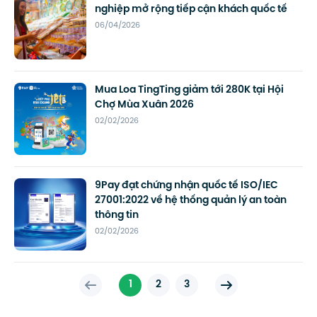
nghiệp mở rộng tiếp cận khách quốc tế
06/04/2026
Mua Loa TingTing giảm tới 280K tại Hội
Chợ Mùa Xuân 2026
02/02/2026
9Pay đạt chứng nhận quốc tế ISO/IEC
27001:2022 về hệ thống quản lý an toàn
thông tin
02/02/2026
1
2
3