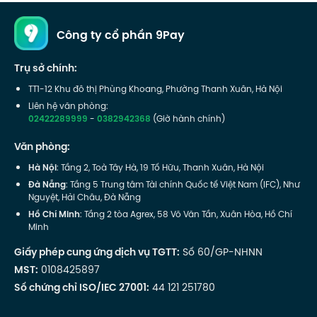
Công ty cổ phần 9Pay
Trụ sở chính:
TT1-12 Khu đô thị Phùng Khoang, Phường Thanh Xuân, Hà Nội
Liên hệ văn phòng:
02422289999
-
0382942368
(Giờ hành chính)
Văn phòng:
Hà Nội
: Tầng 2, Toà Tây Hà, 19 Tố Hữu, Thanh Xuân, Hà Nội
Đà Nẵng
: Tầng 5 Trung tâm Tài chính Quốc tế Việt Nam (IFC), Như
Nguyệt, Hải Châu, Đà Nẵng
Hồ Chí Minh
: Tầng 2 tòa Agrex, 58 Võ Văn Tần, Xuân Hòa, Hồ Chí
Minh
Giấy phép cung ứng dịch vụ TGTT:
Số 60/GP-NHNN
MST:
0108425897
Số chứng chỉ ISO/IEC 27001:
44 121 251780