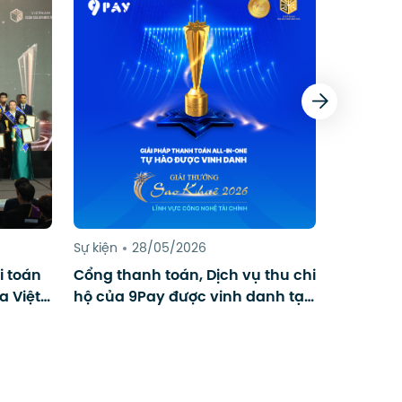
Sự kiện
28/05/2026
Sự kiện
i toán
Cổng thanh toán, Dịch vụ thu chi
Diễn đàn
a Việt
hộ của 9Pay được vinh danh tại
thanh to
Sao Khuê 2026