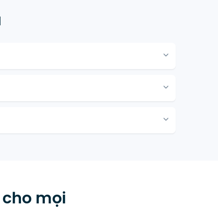
ụ
y cho mọi