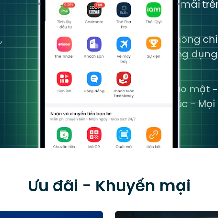
trình khuyến mãi trê
,
Mua vé, đặt phòng chỉ
trong một ứng dụng
Thanh toán Bảo mật -
dàng - Mọi lúc - Mọi
Ưu đãi - Khuyến mại