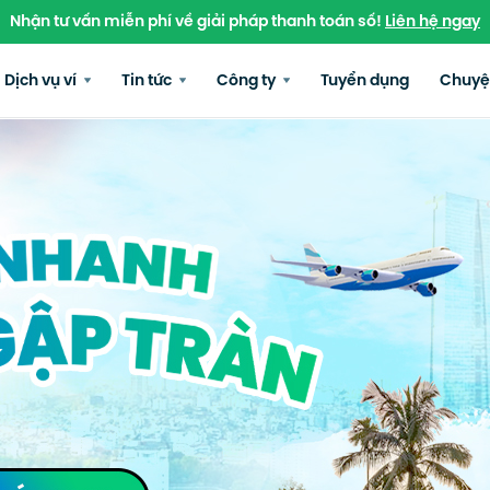
Nhận tư vấn miễn phí về giải pháp thanh toán số!
Liên hệ ngay
Dịch vụ ví
Tin tức
Công ty
Tuyển dụng
Chuyệ