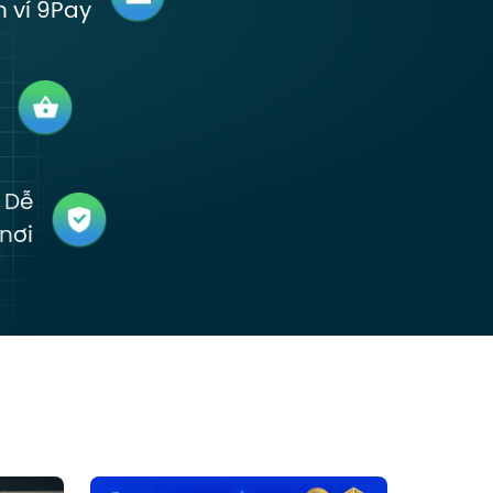
n ví 9Pay
 Dễ
 nơi