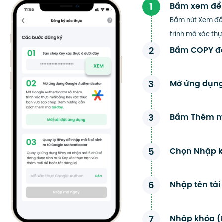
1
Bấm xem để h
Bấm nút Xem để 
trình mã xác th
2
Bấm COPY để
3
Mở ứng dụng
3
Bấm Thêm mã
5
Chọn Nhập kh
6
Nhập tên tài
7
Nhập khóa (