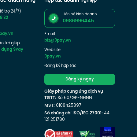
óc khách hàng
Hợp tác doanh nghiệp
Hỗ trợ 24/7)
Liên hệ kinh doanh
8 32
0986996445
pay.vn
Email
biz@9pay.vn
n trợ giúp
g dụng 9Pay
Website
9pay.vn
Đăng ký hợp tác
Đăng ký ngay
Giấy phép cung ứng dịch vụ
TGTT:
Số 60/GP-NHNN
MST:
0108425897
Số chứng chỉ ISO/IEC 27001:
44
121 251780