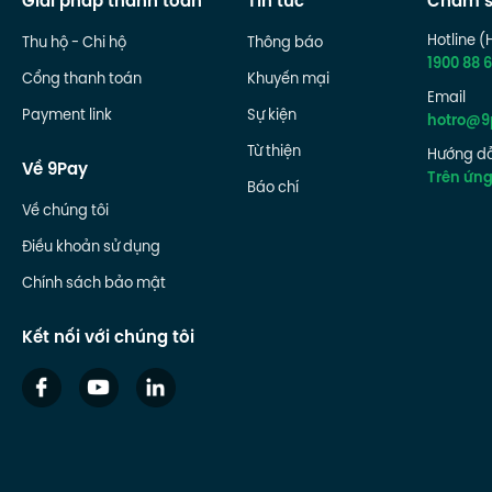
Giải pháp thanh toán
Tin tức
Chăm s
Hotline (
Thu hộ - Chi hộ
Thông báo
1900 88 6
Cổng thanh toán
Khuyến mại
Email
Payment link
Sự kiện
hotro@9
Từ thiện
Hướng dẫ
Về 9Pay
Trên ứn
Báo chí
Về chúng tôi
Điều khoản sử dụng
Chính sách bảo mật
Kết nối với chúng tôi