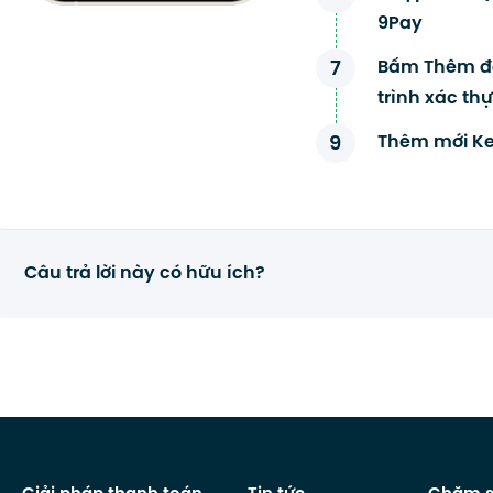
9Pay
7
Bấm Thêm để
trình xác th
9
Thêm mới Ke
Câu trả lời này có hữu ích?