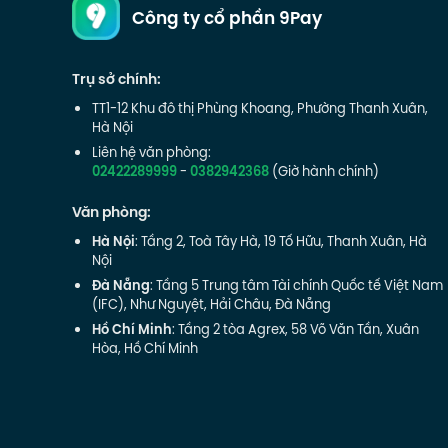
Công ty cổ phần 9Pay
Trụ sở chính:
TT1-12 Khu đô thị Phùng Khoang, Phường Thanh Xuân,
Hà Nội
Liên hệ văn phòng:
02422289999
-
0382942368
(Giờ hành chính)
Văn phòng:
Hà Nội
: Tầng 2, Toà Tây Hà, 19 Tố Hữu, Thanh Xuân, Hà
Nội
Đà Nẵng
: Tầng 5 Trung tâm Tài chính Quốc tế Việt Nam
(IFC), Như Nguyệt, Hải Châu, Đà Nẵng
Hồ Chí Minh
: Tầng 2 tòa Agrex, 58 Võ Văn Tần, Xuân
Hòa, Hồ Chí Minh