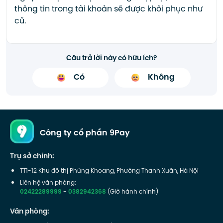
thông tin trong tài khoản sẽ được khôi phục như
cũ.
Câu trả lời này có hữu ích?
Có
Không
Công ty cổ phần 9Pay
Trụ sở chính:
TT1-12 Khu đô thị Phùng Khoang, Phường Thanh Xuân, Hà Nội
Liên hệ văn phòng:
02422289999
-
0382942368
(Giờ hành chính)
Văn phòng: