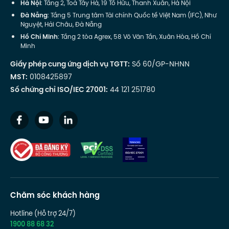
Hà Nội
: Tầng 2, Toà Tây Hà, 19 Tố Hữu, Thanh Xuân, Hà Nội
Đà Nẵng
: Tầng 5 Trung tâm Tài chính Quốc tế Việt Nam (IFC), Như
Nguyệt, Hải Châu, Đà Nẵng
Hồ Chí Minh
: Tầng 2 tòa Agrex, 58 Võ Văn Tần, Xuân Hòa, Hồ Chí
Minh
Giấy phép cung ứng dịch vụ TGTT:
Số 60/GP-NHNN
MST:
0108425897
Số chứng chỉ ISO/IEC 27001:
44 121 251780
Chăm sóc khách hàng
Hotline (Hỗ trợ 24/7)
1900 88 68 32