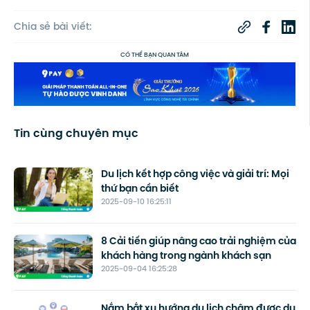
Chia sẻ bài viết:
CÓ THỂ BẠN QUAN TÂM
Tin cùng chuyên mục
Du lịch kết hợp công việc và giải trí: Mọi
thứ bạn cần biết
2025-09-10 16:25:11
8 Cải tiến giúp nâng cao trải nghiệm của
khách hàng trong ngành khách sạn
2025-09-04 16:25:28
Nắm bắt xu hướng du lịch chậm được du