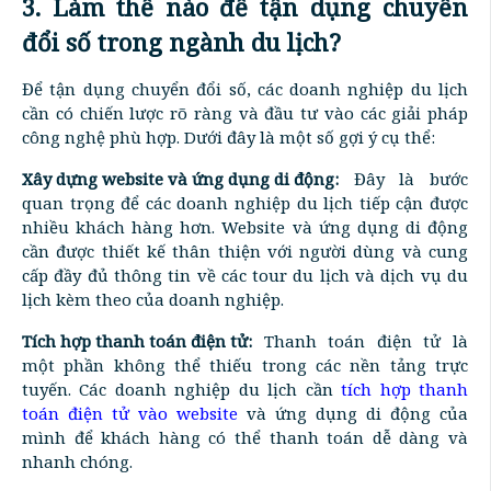
3. Làm thế nào để tận dụng chuyển
đổi số trong ngành du lịch?
Để tận dụng chuyển đổi số, các doanh nghiệp du lịch
cần có chiến lược rõ ràng và đầu tư vào các giải pháp
công nghệ phù hợp. Dưới đây là một số gợi ý cụ thể:
Xây dựng website và ứng dụng di động:
Đây là bước
quan trọng để các doanh nghiệp du lịch tiếp cận được
nhiều khách hàng hơn. Website và ứng dụng di động
cần được thiết kế thân thiện với người dùng và cung
cấp đầy đủ thông tin về các tour du lịch và dịch vụ du
lịch kèm theo của doanh nghiệp.
Tích hợp thanh toán điện tử:
Thanh toán điện tử là
một phần không thể thiếu trong các nền tảng trực
tuyến. Các doanh nghiệp du lịch cần
tích hợp thanh
toán điện tử vào website
và ứng dụng di động của
mình để khách hàng có thể thanh toán dễ dàng và
nhanh chóng.