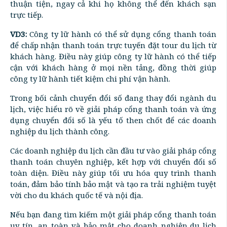
thuận tiện, ngay cả khi họ không thể đến khách sạn
trực tiếp.
VD3:
Công ty lữ hành có thể sử dụng cổng thanh toán
để chấp nhận thanh toán trực tuyến đặt tour du lịch từ
khách hàng. Điều này giúp công ty lữ hành có thể tiếp
cận với khách hàng ở mọi nền tảng, đồng thời giúp
công ty lữ hành tiết kiệm chi phí vận hành.
Trong bối cảnh chuyển đổi số đang thay đổi ngành du
lịch, việc hiểu rõ về giải pháp cổng thanh toán và ứng
dụng chuyển đổi số là yếu tố then chốt để các doanh
nghiệp du lịch thành công.
Các doanh nghiệp du lịch cần đầu tư vào giải pháp cổng
thanh toán chuyên nghiệp, kết hợp với chuyển đổi số
toàn diện. Điều này giúp tối ưu hóa quy trình thanh
toán, đảm bảo tính bảo mật và tạo ra trải nghiệm tuyệt
vời cho du khách quốc tế và nội địa.
Nếu bạn đang tìm kiếm một giải pháp cổng thanh toán
uy tín, an toàn và bảo mật cho doanh nghiệp du lịch