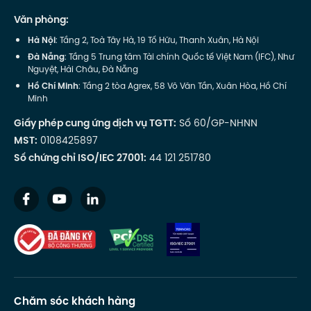
Văn phòng:
Hà Nội
: Tầng 2, Toà Tây Hà, 19 Tố Hữu, Thanh Xuân, Hà Nội
Đà Nẵng
: Tầng 5 Trung tâm Tài chính Quốc tế Việt Nam (IFC), Như
Nguyệt, Hải Châu, Đà Nẵng
Hồ Chí Minh
: Tầng 2 tòa Agrex, 58 Võ Văn Tần, Xuân Hòa, Hồ Chí
Minh
Giấy phép cung ứng dịch vụ TGTT:
Số 60/GP-NHNN
MST:
0108425897
Số chứng chỉ ISO/IEC 27001:
44 121 251780
Chăm sóc khách hàng