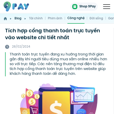
Shop 9Pay
Công nghệ
Blog
Tài chính
|
Phim ảnh
|
|
Đời sống
|
Gam
Tích hợp cổng thanh toán trực tuyến
vào website chi tiết nhất
28/02/2024
Thanh toán trực tuyến đang xu hướng trong thời gian
gần đây khi người tiêu dùng mua sắm online nhiều hơn
so với trực tiếp. Các nền tảng thương mại điện tử đều
tích hợp cổng thanh toán trực tuyến trên website giúp
khách hàng thanh toán dễ dàng hơn.