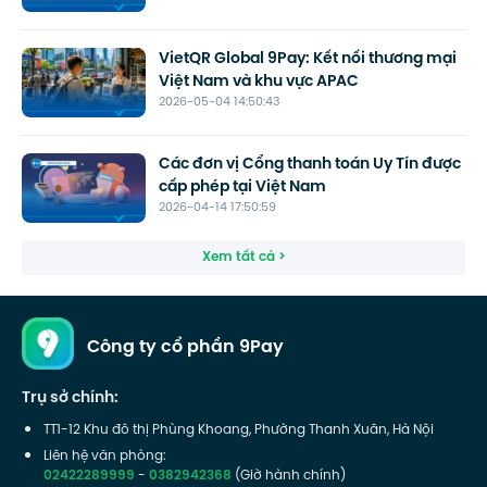
VietQR Global 9Pay: Kết nối thương mại
Việt Nam và khu vực APAC
2026-05-04 14:50:43
Các đơn vị Cổng thanh toán Uy Tín được
cấp phép tại Việt Nam
2026-04-14 17:50:59
Xem tất cả >
Công ty cổ phần 9Pay
Trụ sở chính:
TT1-12 Khu đô thị Phùng Khoang, Phường Thanh Xuân, Hà Nội
Liên hệ văn phòng:
02422289999
-
0382942368
(Giờ hành chính)