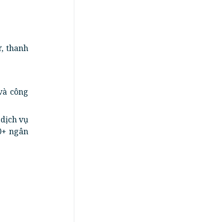
ử, thanh
và công
 dịch vụ
50+ ngân