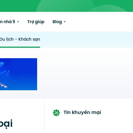
n nhà 9
Trợ giúp
Blog
Du lịch - Khách sạn
Tin khuyến mại
oại