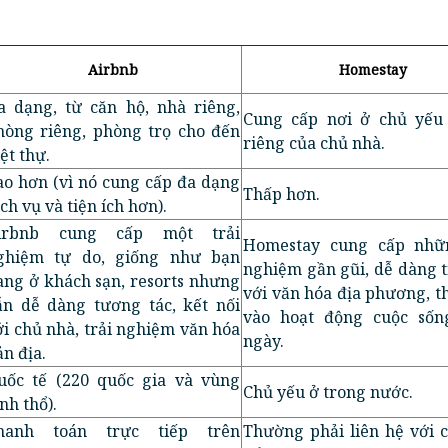
Airbnb
Homestay
a dạng, từ căn hộ, nhà riêng,
Cung cấp nơi ở chủ yếu
hòng riêng, phòng trọ cho đến
riêng của chủ nhà.
ệt thự.
ao hơn (vì nó cung cấp đa dạng
Thấp hơn.
ch vụ và tiện ích hơn).
irbnb cung cấp một trải
Homestay cung cấp nhữn
ghiệm tự do, giống như bạn
nghiệm gần gũi, dễ dàng t
ang ở khách sạn, resorts nhưng
với văn hóa địa phương, t
ẫn dễ dàng tương tác, kết nối
vào hoạt động cuộc sốn
ới chủ nhà, trải nghiệm văn hóa
ngày.
ản địa.
uốc tế (220 quốc gia và vùng
Chủ yếu ở trong nước.
nh thổ).
hanh toán trực tiếp trên
Thường phải liên hệ với 