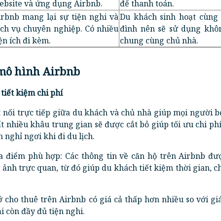
ebsite và ứng dụng Airbnb.
để thanh toán.
irbnb mang lại sự tiện nghi và
Du khách sinh hoạt cùng 
ịch vụ chuyên nghiệp. Có nhiều
đình nên sẽ sử dụng khô
ện ích đi kèm.
chung cùng chủ nhà.
 mô hình Airbnb
 tiết kiệm chi phí
 nối trực tiếp giữa du khách và chủ nhà giúp mọi người 
ất nhiều khâu trung gian sẽ được cắt bỏ giúp tối ưu chi ph
 nghỉ ngơi khi đi du lịch.
ịa điểm phù hợp: Các thông tin về căn hộ trên Airbnb đư
 ảnh trực quan, từ đó giúp du khách tiết kiệm thời gian, ch
ở cho thuê trên Airbnb có giá cả thấp hơn nhiều so với g
i còn đầy đủ tiện nghi.