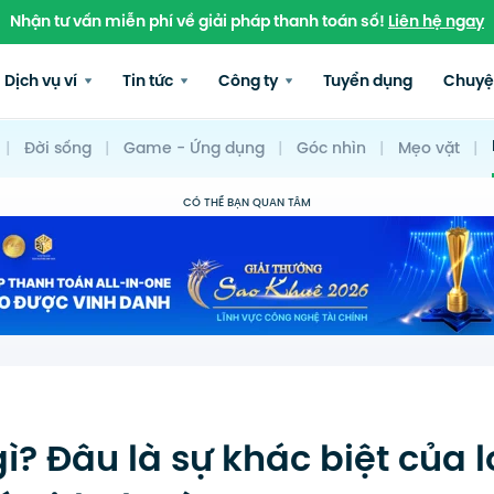
Nhận tư vấn miễn phí về giải pháp thanh toán số!
Liên hệ ngay
Dịch vụ ví
Tin tức
Công ty
Tuyển dụng
Chuyệ
|
Đời sống
|
Game - Ứng dụng
|
Góc nhìn
|
Mẹo vặt
|
CÓ THỂ BẠN QUAN TÂM
gì? Đâu là sự khác biệt của l