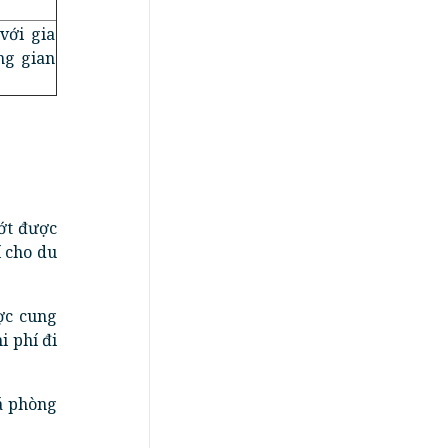
với gia
ng gian
bớt được
í cho du
ợc cung
i phí đi
iá phòng