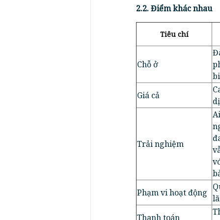
2.2. Điểm khác nhau
Tiêu chí
Đ
Chỗ ở
p
bi
C
Giá cả
dị
A
n
đ
Trải nghiệm
v
v
b
Q
Phạm vi hoạt động
lã
T
Thanh toán