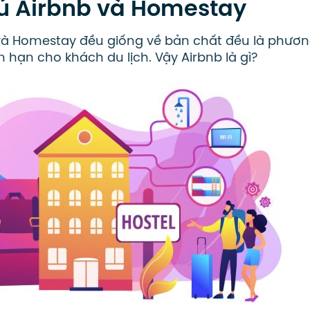
rú Airbnb và Homestay
và Homestay đều giống về bản chất đều là phươ
n hạn cho khách du lịch. Vậy Airbnb là gì?