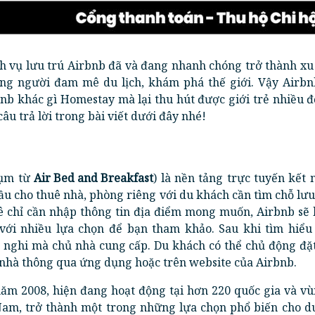
ch vụ lưu trú Airbnb đã và đang nhanh chóng trở thành x
ng người đam mê du lịch, khám phá thế giới. Vậy Airbnb
bnb khác gì Homestay mà lại thu hút được giới trẻ nhiều 
âu trả lời trong bài viết dưới đây nhé!
cụm từ
Air Bed and Breakfast
) là nền tảng trực tuyến kết 
u cho thuê nhà, phòng riêng với du khách cần tìm chỗ lưu
ê chỉ cần nhập thông tin địa điểm mong muốn, Airbnb sẽ h
 với nhiều lựa chọn để bạn tham khảo. Sau khi tìm hiểu
n nghi mà chủ nhà cung cấp. Du khách có thể chủ động đặ
 nhà thông qua ứng dụng hoặc trên website của Airbnb.
năm 2008, hiện đang hoạt động tại hơn 220 quốc gia và vù
 Nam, trở thành một trong những lựa chọn phổ biến cho d