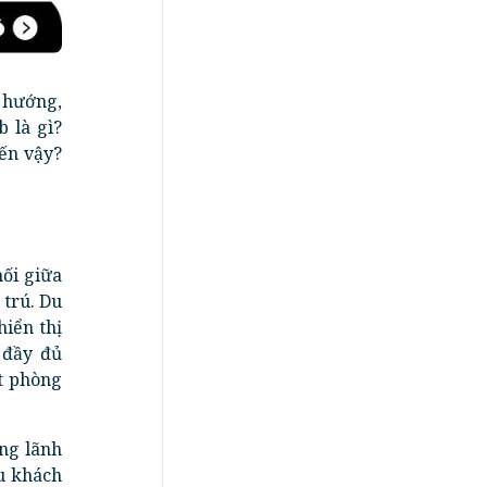
u hướng,
 là gì?
đến vậy?
nối giữa
 trú. Du
iển thị
 đầy đủ
t phòng
ng lãnh
u khách