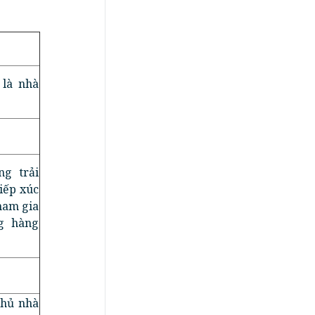
 là nhà
g trải
iếp xúc
ham gia
g hàng
chủ nhà