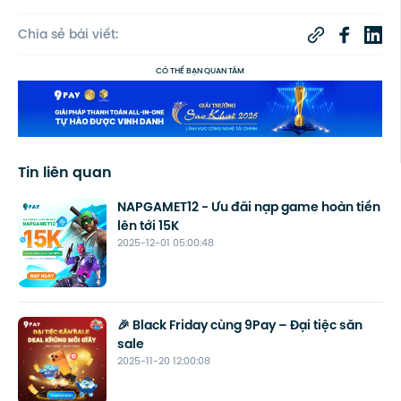
Chia sẻ bài viết:
CÓ THỂ BẠN QUAN TÂM
Tin liên quan
NAPGAMET12 - Ưu đãi nạp game hoàn tiền
lên tới 15K
2025-12-01 05:00:48
🎉 Black Friday cùng 9Pay – Đại tiệc săn
sale
2025-11-20 12:00:08