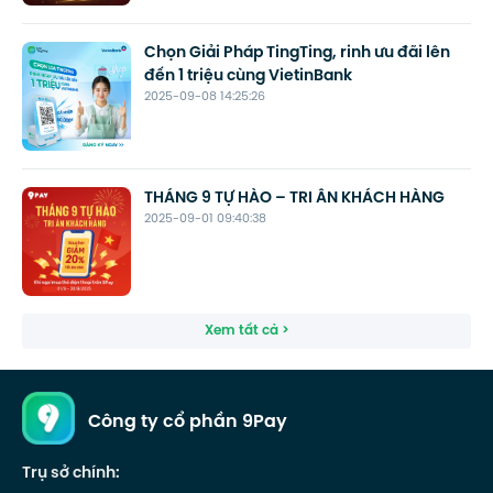
Chọn Giải Pháp TingTing, rinh ưu đãi lên
đến 1 triệu cùng VietinBank
2025-09-08 14:25:26
THÁNG 9 TỰ HÀO – TRI ÂN KHÁCH HÀNG
2025-09-01 09:40:38
Xem tất cả >
Công ty cổ phần 9Pay
Trụ sở chính: