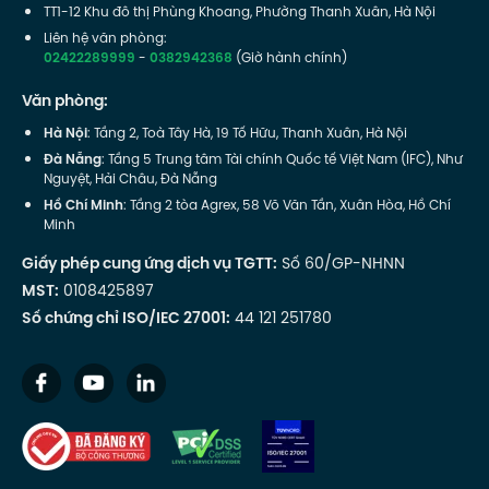
TT1-12 Khu đô thị Phùng Khoang, Phường Thanh Xuân, Hà Nội
Liên hệ văn phòng:
02422289999
-
0382942368
(Giờ hành chính)
Văn phòng:
Hà Nội
: Tầng 2, Toà Tây Hà, 19 Tố Hữu, Thanh Xuân, Hà Nội
Đà Nẵng
: Tầng 5 Trung tâm Tài chính Quốc tế Việt Nam (IFC), Như
Nguyệt, Hải Châu, Đà Nẵng
Hồ Chí Minh
: Tầng 2 tòa Agrex, 58 Võ Văn Tần, Xuân Hòa, Hồ Chí
Minh
Giấy phép cung ứng dịch vụ TGTT:
Số 60/GP-NHNN
MST:
0108425897
Số chứng chỉ ISO/IEC 27001:
44 121 251780