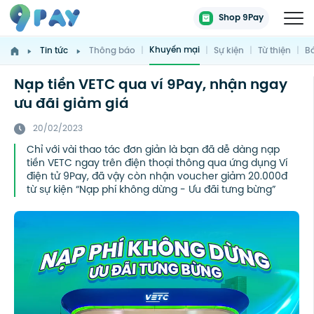
Shop 9Pay
Khuyến mại
Tin tức
Thông báo
|
|
Sự kiện
|
Từ thiện
|
Bá
Nạp tiền VETC qua ví 9Pay, nhận ngay
ưu đãi giảm giá
20/02/2023
Chỉ với vài thao tác đơn giản là bạn đã dễ dàng nạp
tiền VETC ngay trên điện thoại thông qua ứng dụng Ví
điện tử 9Pay, đã vậy còn nhận voucher giảm 20.000đ
từ sự kiện “Nạp phí không dừng - Ưu đãi tưng bừng”