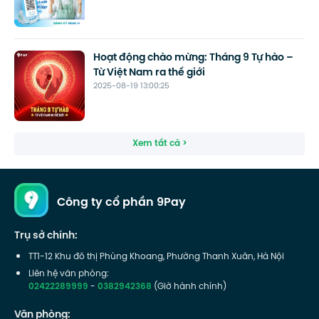
Hoạt động chào mừng: Tháng 9 Tự hào –
Từ Việt Nam ra thế giới
2025-08-19 13:00:25
Xem tất cả >
Công ty cổ phần 9Pay
Trụ sở chính:
TT1-12 Khu đô thị Phùng Khoang, Phường Thanh Xuân, Hà Nội
Liên hệ văn phòng:
02422289999
-
0382942368
(Giờ hành chính)
Văn phòng: