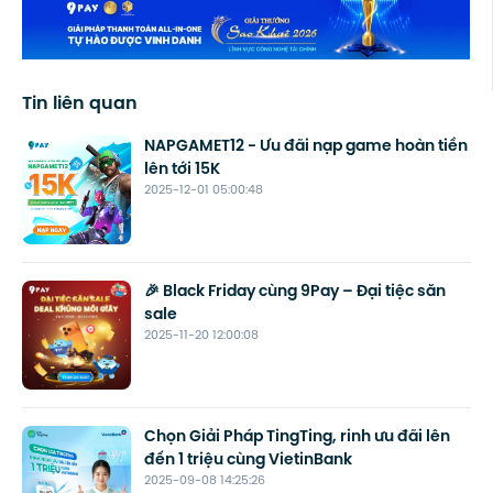
Tin liên quan
NAPGAMET12 - Ưu đãi nạp game hoàn tiền
lên tới 15K
2025-12-01 05:00:48
🎉 Black Friday cùng 9Pay – Đại tiệc săn
sale
2025-11-20 12:00:08
Chọn Giải Pháp TingTing, rinh ưu đãi lên
đến 1 triệu cùng VietinBank
2025-09-08 14:25:26