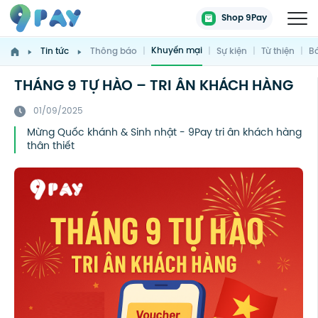
Shop 9Pay
Khuyến mại
Tin tức
Thông báo
|
|
Sự kiện
|
Từ thiện
|
Bá
THÁNG 9 TỰ HÀO – TRI ÂN KHÁCH HÀNG
01/09/2025
Mừng Quốc khánh & Sinh nhật - 9Pay tri ân khách hàng
thân thiết