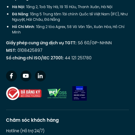
Hà Nội
: Tầng 2, Toà Tây Hà, 19 Tố Hữu, Thanh Xuân, Hà Nội
Đà Nẵng
: Tầng 5 Trung tâm Tài chính Quốc tế Việt Nam (IFC), Như
Nguyệt, Hải Châu, Đà Nẵng
Hồ Chí Minh
: Tầng 2 tòa Agrex, 58 Võ Văn Tần, Xuân Hòa, Hồ Chí
Minh
Giấy phép cung ứng dịch vụ TGTT:
Số 60/GP-NHNN
MST:
0108425897
Số chứng chỉ ISO/IEC 27001:
44 121 251780
Chăm sóc khách hàng
Hotline (Hỗ trợ 24/7)