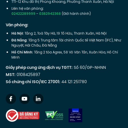
TT1-12 Khu đô thị Phùng Khoang, Phường Thanh Xuân, Hà Nội
Liên hệ văn phòng:
02422289999
-
0382942368
(Giờ hành chính)
Văn phòng:
Hà Nội
: Tầng 2, Toà Tây Hà, 19 Tố Hữu, Thanh Xuân, Hà Nội
Đà Nẵng
: Tầng 5 Trung tâm Tài chính Quốc tế Việt Nam (IFC), Như
Nguyệt, Hải Châu, Đà Nẵng
Hồ Chí Minh
: Tầng 2 tòa Agrex, 58 Võ Văn Tần, Xuân Hòa, Hồ Chí
Minh
Giấy phép cung ứng dịch vụ TGTT:
Số 60/GP-NHNN
MST:
0108425897
Số chứng chỉ ISO/IEC 27001:
44 121 251780