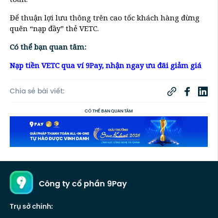
Để thuận lợi lưu thông trên cao tốc khách hàng đừng
quên “nạp đầy” thẻ VETC.
Có thể bạn quan tâm:
Nạp tiền VETC qua ví 9Pay, nhận ngay ưu đãi giảm giá
Chia sẻ bài viết:
CÓ THỂ BẠN QUAN TÂM
Công ty cổ phần 9Pay
Trụ sở chính: