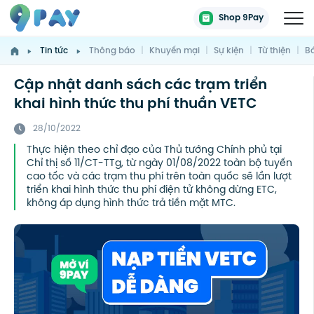
Shop 9Pay
Tin tức
Thông báo
|
Khuyến mại
|
Sự kiện
|
Từ thiện
|
Bá
Cập nhật danh sách các trạm triển
khai hình thức thu phí thuần VETC
28/10/2022
Thực hiện theo chỉ đạo của Thủ tướng Chính phủ tại
Chỉ thị số 11/CT-TTg, từ ngày 01/08/2022 toàn bộ tuyến
cao tốc và các trạm thu phí trên toàn quốc sẽ lần lượt
triển khai hình thức thu phí điện tử không dừng ETC,
không áp dụng hình thức trả tiền mặt MTC.