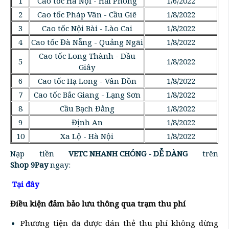
1
Cao tốc Hà Nội - Hải Phòng
1/6/2022
2
Cao tốc Pháp Vân - Cầu Giẽ
1/8/2022
3
Cao tốc Nội Bài - Lào Cai
1/8/2022
4
Cao tốc Đà Nẵng - Quảng Ngãi
1/8/2022
Cao tốc Long Thành - Dầu
5
1/8/2022
Giây
6
Cao tốc Hạ Long - Vân Đồn
1/8/2022
7
Cao tốc Bắc Giang - Lạng Sơn
1/8/2022
8
Cầu Bạch Đằng
1/8/2022
9
Định An
1/8/2022
10
Xa Lộ - Hà Nội
1/8/2022
Nạp tiền
VETC NHANH CHÓNG - DỄ DÀNG
trên
Shop 9Pay
ngay:
Tại đây
Điều kiện đảm bảo lưu thông qua trạm thu phí
Phương tiện đã được dán thẻ thu phí không dừng