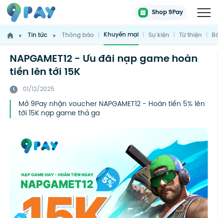
Shop 9Pay
Khuyến mại
Tin tức
Thông báo
|
|
Sự kiện
|
Từ thiện
|
Bá
NAPGAMET12 - Ưu đãi nạp game hoàn
tiền lên tới 15K
01/12/2025
Mở 9Pay nhận voucher NAPGAMET12 - Hoàn tiền 5% lên
tới 15K nạp game thả ga