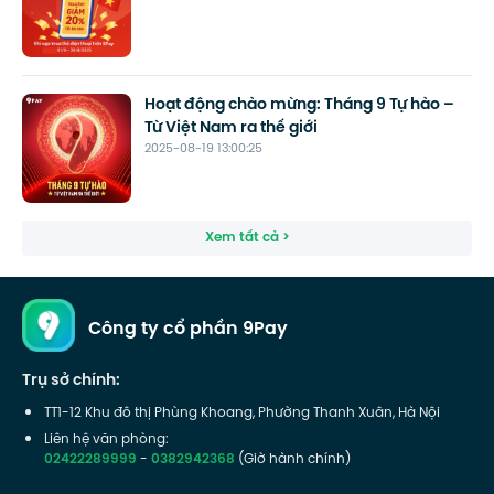
Hoạt động chào mừng: Tháng 9 Tự hào –
Từ Việt Nam ra thế giới
2025-08-19 13:00:25
Xem tất cả >
Công ty cổ phần 9Pay
Trụ sở chính:
TT1-12 Khu đô thị Phùng Khoang, Phường Thanh Xuân, Hà Nội
Liên hệ văn phòng:
02422289999
-
0382942368
(Giờ hành chính)