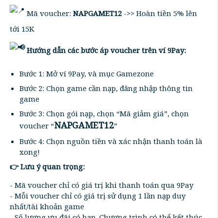
Mã voucher:
NAPGAMET12
->> Hoàn tiền 5% lên
tới 15K
Hướng dẫn các bước áp voucher trên ví 9Pay:
Bước 1: Mở ví 9Pay, và mục Gamezone
Bước 2: Chọn game cần nạp, đăng nhập thông tin
game
Bước 3: Chọn gói nạp, chọn “Mã giảm giá”, chọn
NAPGAMET12
voucher “
”
Bước 4: Chọn nguồn tiền và xác nhận thanh toán là
xong!
👉 Lưu ý quan trọng:
- Mã voucher chỉ có giá trị khi thanh toán qua 9Pay
- Mỗi voucher chỉ có giá trị sử dụng 1 lần nạp duy
nhất/tài khoản game
- Số lượng ưu đãi có hạn. Chương trình có thể kết thúc