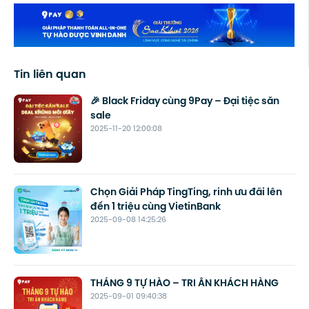
Tin liên quan
🎉 Black Friday cùng 9Pay – Đại tiệc săn
sale
2025-11-20 12:00:08
Chọn Giải Pháp TingTing, rinh ưu đãi lên
đến 1 triệu cùng VietinBank
2025-09-08 14:25:26
THÁNG 9 TỰ HÀO – TRI ÂN KHÁCH HÀNG
2025-09-01 09:40:38