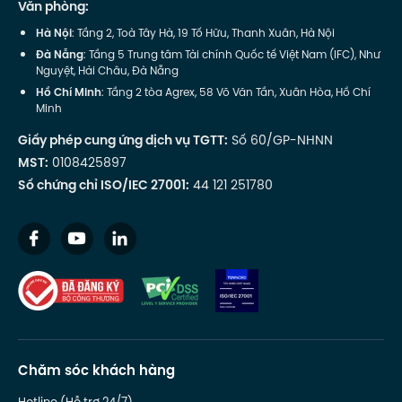
Văn phòng:
Hà Nội
: Tầng 2, Toà Tây Hà, 19 Tố Hữu, Thanh Xuân, Hà Nội
Đà Nẵng
: Tầng 5 Trung tâm Tài chính Quốc tế Việt Nam (IFC), Như
Nguyệt, Hải Châu, Đà Nẵng
Hồ Chí Minh
: Tầng 2 tòa Agrex, 58 Võ Văn Tần, Xuân Hòa, Hồ Chí
Minh
Giấy phép cung ứng dịch vụ TGTT:
Số 60/GP-NHNN
MST:
0108425897
Số chứng chỉ ISO/IEC 27001:
44 121 251780
Chăm sóc khách hàng