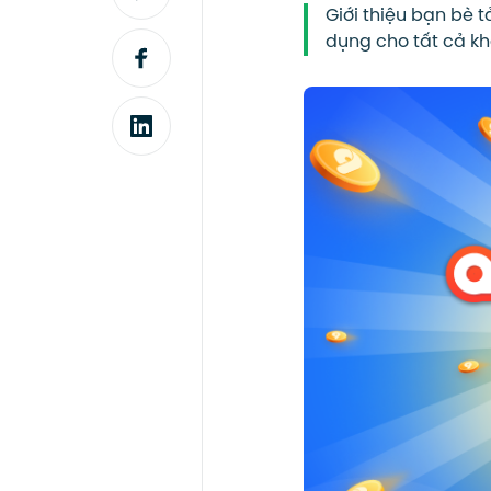
Giới thiệu bạn bè t
dụng cho tất cả k