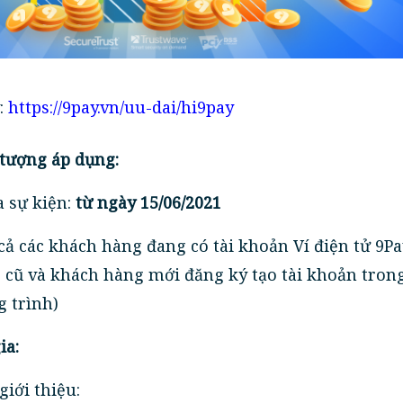
:
https://9pay.vn/uu-dai/hi9pay
 tượng áp dụng:
a sự kiện:
từ ngày 15/06/2021
cả các khách hàng đang có tài khoản Ví điện tử 9Pa
cũ và khách hàng mới đăng ký tạo tài khoản trong
g trình)
ia:
iới thiệu: