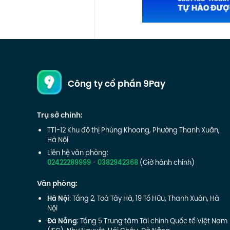
Công ty cổ phần 9Pay
Trụ sở chính:
TT1-12 Khu đô thị Phùng Khoang, Phường Thanh Xuân,
Hà Nội
Liên hệ văn phòng:
02422289999
-
0382942368
(Giờ hành chính)
Văn phòng:
Hà Nội
: Tầng 2, Toà Tây Hà, 19 Tố Hữu, Thanh Xuân, Hà
Nội
Đà Nẵng
: Tầng 5 Trung tâm Tài chính Quốc tế Việt Nam