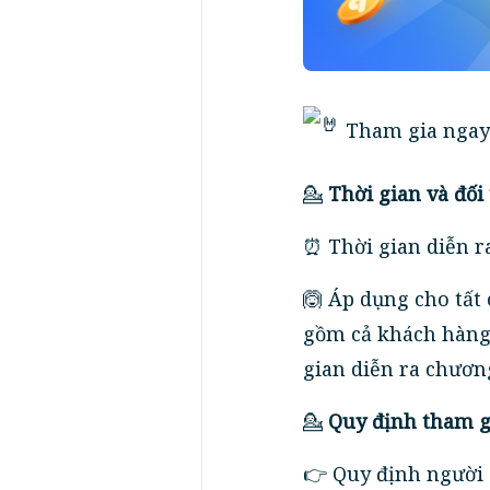
Tham gia ngay
💁
Thời gian và đối
⏰ Thời gian diễn r
🙆 Áp dụng cho tất 
gồm cả khách hàng 
gian diễn ra chươn
💁
Quy định tham g
👉 Quy định người g