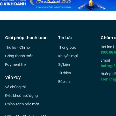
Giải pháp thanh toán
Tin tức
Chăm s
Hotline (
Thu hộ - Chi hộ
Thông báo
1900 88 6
Cổng thanh toán
Khuyến mại
Email
Payment link
Sự kiện
hotro@9
Từ thiện
Hướng dẫ
Về 9Pay
Trên ứn
Báo chí
Về chúng tôi
Điều khoản sử dụng
Chính sách bảo mật