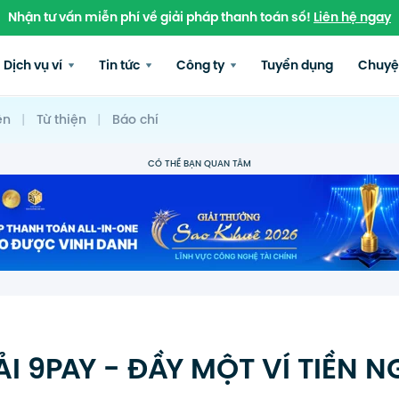
Nhận tư vấn miễn phí về giải pháp thanh toán số!
Liên hệ ngay
Dịch vụ ví
Tin tức
Công ty
Tuyển dụng
Chuyệ
ện
|
Từ thiện
|
Báo chí
CÓ THỂ BẠN QUAN TÂM
ẢI 9PAY - ĐẦY MỘT VÍ TIỀN N