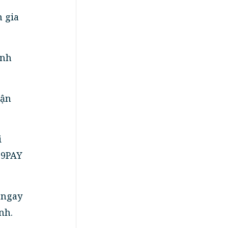
m gia
anh
hận
i
 9PAY
 ngay
nh.