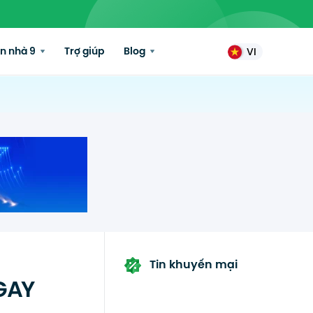
n nhà 9
Trợ giúp
Blog
VI
Tin khuyến mại
GAY