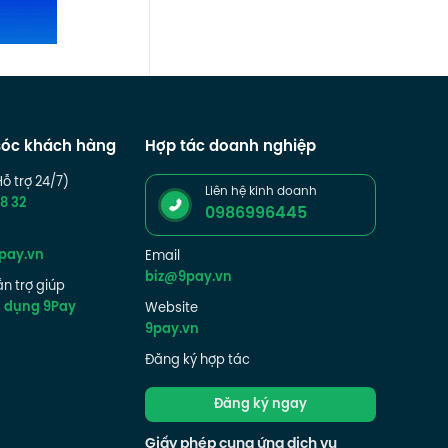
óc khách hàng
Hợp tác doanh nghiệp
Hỗ trợ 24/7)
Liên hệ kinh doanh
8 32
0986996445
pay.vn
Email
biz@9pay.vn
n trợ giúp
g dụng 9Pay
Website
9pay.vn
Đăng ký hợp tác
Đăng ký ngay
Giấy phép cung ứng dịch vụ