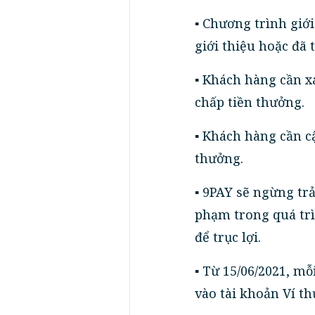
▪️ Chương trình gi
giới thiệu hoặc đã
▪️ Khách hàng cần x
chấp tiền thưởng.
▪️ Khách hàng cần 
thưởng.
▪️ 9PAY sẽ ngừng t
phạm trong quá trì
để trục lợi.
▪️ Từ 15/06/2021, 
vào tài khoản Ví t