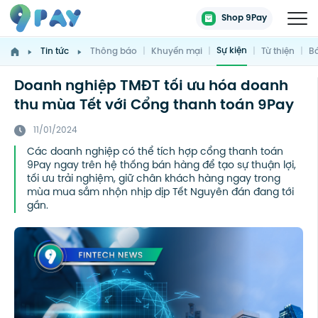
Shop 9Pay
Sự kiện
Tin tức
Thông báo
|
Khuyến mại
|
|
Từ thiện
|
Bá
Doanh nghiệp TMĐT tối ưu hóa doanh
thu mùa Tết với Cổng thanh toán 9Pay
11/01/2024
Các doanh nghiệp có thể tích hợp cổng thanh toán
9Pay ngay trên hệ thống bán hàng để tạo sự thuận lợi,
tối ưu trải nghiệm, giữ chân khách hàng ngay trong
mùa mua sắm nhộn nhịp dịp Tết Nguyên đán đang tới
gần.