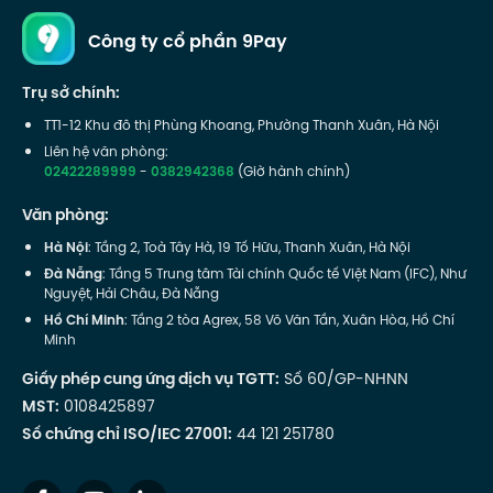
Công ty cổ phần 9Pay
Trụ sở chính:
TT1-12 Khu đô thị Phùng Khoang, Phường Thanh Xuân, Hà Nội
Liên hệ văn phòng:
02422289999
-
0382942368
(Giờ hành chính)
Văn phòng:
Hà Nội
: Tầng 2, Toà Tây Hà, 19 Tố Hữu, Thanh Xuân, Hà Nội
Đà Nẵng
: Tầng 5 Trung tâm Tài chính Quốc tế Việt Nam (IFC), Như
Nguyệt, Hải Châu, Đà Nẵng
Hồ Chí Minh
: Tầng 2 tòa Agrex, 58 Võ Văn Tần, Xuân Hòa, Hồ Chí
Minh
Giấy phép cung ứng dịch vụ TGTT:
Số 60/GP-NHNN
MST:
0108425897
Số chứng chỉ ISO/IEC 27001:
44 121 251780