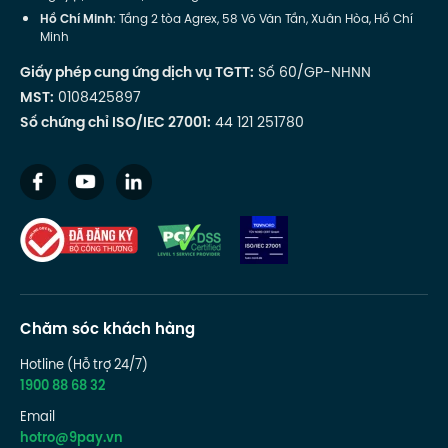
Hồ Chí Minh
: Tầng 2 tòa Agrex, 58 Võ Văn Tần, Xuân Hòa, Hồ Chí
Minh
Giấy phép cung ứng dịch vụ TGTT:
Số 60/GP-NHNN
MST:
0108425897
Số chứng chỉ ISO/IEC 27001:
44 121 251780
Chăm sóc khách hàng
Hotline (Hỗ trợ 24/7)
1900 88 68 32
Email
hotro@9pay.vn