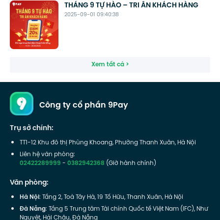
THÁNG 9 TỰ HÀO – TRI ÂN KHÁCH HÀNG
2025-09-01 09:40:38
Xem tất cả >
Công ty cổ phần 9Pay
Trụ sở chính:
TT1-12 Khu đô thị Phùng Khoang, Phường Thanh Xuân, Hà Nội
Liên hệ văn phòng:
02422289999
-
0382942368
(Giờ hành chính)
Văn phòng:
Hà Nội
: Tầng 2, Toà Tây Hà, 19 Tố Hữu, Thanh Xuân, Hà Nội
Đà Nẵng
: Tầng 5 Trung tâm Tài chính Quốc tế Việt Nam (IFC), Như
Nguyệt, Hải Châu, Đà Nẵng