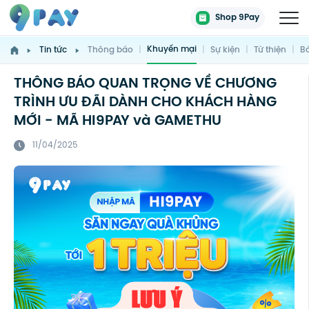
Shop 9Pay
Khuyến mại
Tin tức
Thông báo
|
|
Sự kiện
|
Từ thiện
|
Bá
THÔNG BÁO QUAN TRỌNG VỀ CHƯƠNG
TRÌNH ƯU ĐÃI DÀNH CHO KHÁCH HÀNG
MỚI - MÃ HI9PAY và GAMETHU
11/04/2025