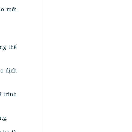
áo mới
ng thể
o dịch
á trình
ng.
 tại Ví