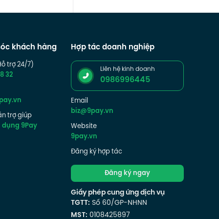
óc khách hàng
Hợp tác doanh nghiệp
Hỗ trợ 24/7)
Liên hệ kinh doanh
8 32
0986996445
pay.vn
Email
biz@9pay.vn
n trợ giúp
g dụng 9Pay
Website
9pay.vn
Đăng ký hợp tác
Đăng ký ngay
Giấy phép cung ứng dịch vụ
TGTT:
Số 60/GP-NHNN
MST:
0108425897