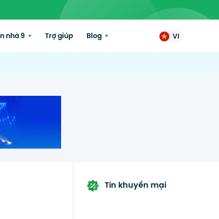
n nhà 9
Trợ giúp
Blog
VI
Tin khuyến mại