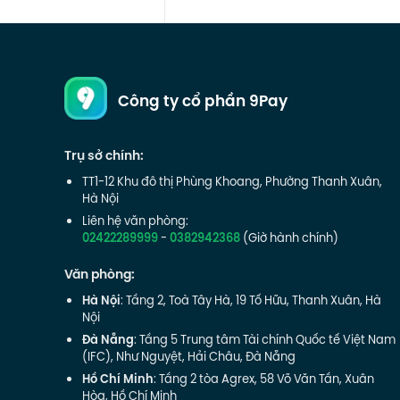
Công ty cổ phần 9Pay
Trụ sở chính:
TT1-12 Khu đô thị Phùng Khoang, Phường Thanh Xuân,
Hà Nội
Liên hệ văn phòng:
02422289999
-
0382942368
(Giờ hành chính)
Văn phòng:
Hà Nội
: Tầng 2, Toà Tây Hà, 19 Tố Hữu, Thanh Xuân, Hà
Nội
Đà Nẵng
: Tầng 5 Trung tâm Tài chính Quốc tế Việt Nam
(IFC), Như Nguyệt, Hải Châu, Đà Nẵng
Hồ Chí Minh
: Tầng 2 tòa Agrex, 58 Võ Văn Tần, Xuân
Hòa, Hồ Chí Minh