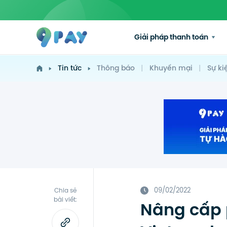
Giải pháp thanh toán
Tin tức
Thông báo
|
Khuyến mại
|
Sự ki
09/02/2022
Chia sẻ
bài viết:
Nâng cấp p