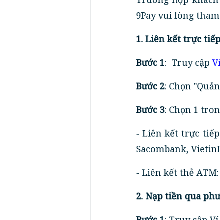
9Pay vui lòng tham
1. Liên kết trực ti
Bước 1
: Truy cập
V
Bước 2
: Chọn "Quản
Bước 3
: Chọn 1 tro
- Liên kết trực ti
Sacombank, Vietin
- Liên kết thẻ ATM:
2. Nạp tiền qua ph
Bước 1
: Truy cập Ví