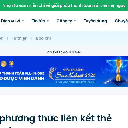
Nhận tư vấn miễn phí về giải pháp thanh toán số!
Liên hệ ngay
Dịch vụ ví
Tin tức
Công ty
Tuyển dụng
Chuyệ
ện
|
Từ thiện
|
Báo chí
CÓ THỂ BẠN QUAN TÂM
hương thức liên kết thẻ