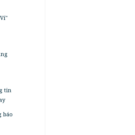
Ví"
ung
g tin
ay
g báo