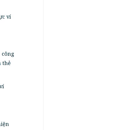
ực ví
c công
 thẻ
ví
hiện