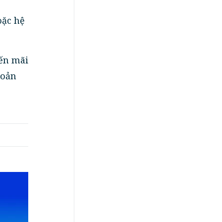
oặc hệ
yến mãi
hoản