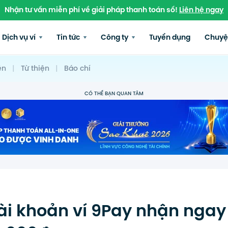
Nhận tư vấn miễn phí về giải pháp thanh toán số!
Liên hệ ngay
Dịch vụ ví
Tin tức
Công ty
Tuyển dụng
Chuyệ
ện
|
Từ thiện
|
Báo chí
CÓ THỂ BẠN QUAN TÂM
ài khoản ví 9Pay nhận ngay