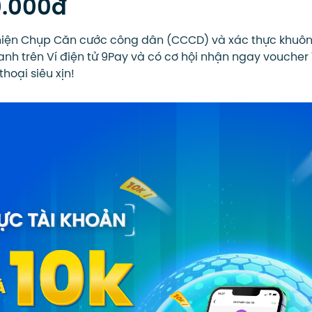
0.000đ
 hiện Chụp Căn cước công dân (CCCD) và xác thực khuô
anh trên Ví điện tử 9Pay và có cơ hội nhận ngay voucher 
hoại siêu xịn!