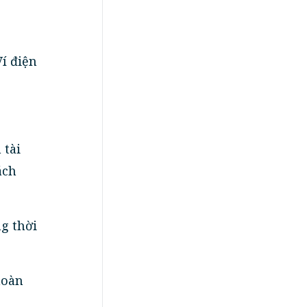
í điện
 tài
ách
g thời
 hoàn