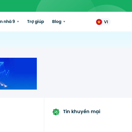
n nhà 9
Trợ giúp
Blog
VI
Tin khuyến mại