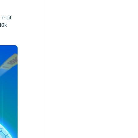
n mặt
10k