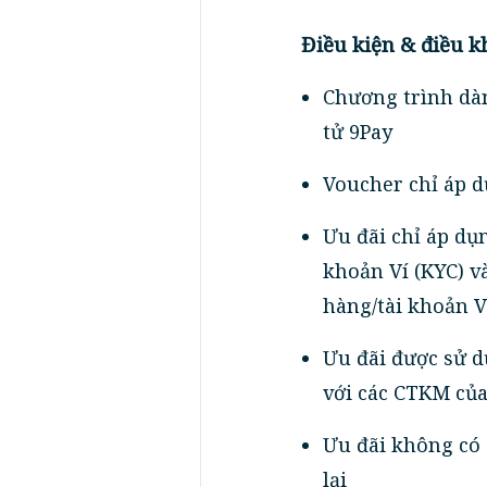
Điều kiện & điều k
Chương trình dà
tử 9Pay
Voucher chỉ áp d
Ưu đãi chỉ áp dụ
khoản Ví (KYC) v
hàng/tài khoản V
Ưu đãi được sử d
với các CTKM của
Ưu đãi không có 
lại