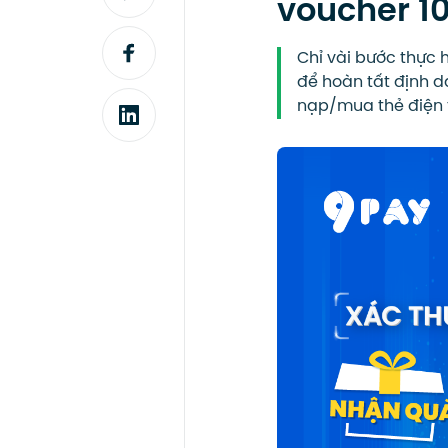
voucher 1
Chỉ vài bước thực
để hoàn tất định d
nạp/mua thẻ điện t