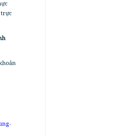
hực
 trực
nh
 khoản
ung-