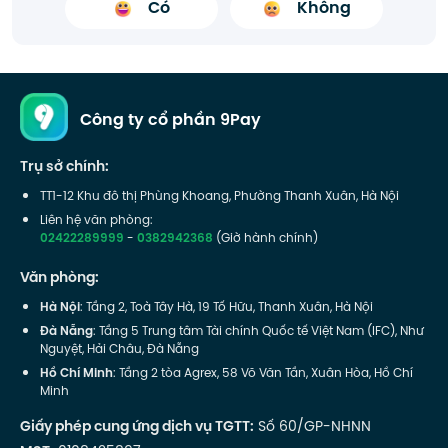
Có
Không
Công ty cổ phần 9Pay
Trụ sở chính:
TT1-12 Khu đô thị Phùng Khoang, Phường Thanh Xuân, Hà Nội
Liên hệ văn phòng:
02422289999
-
0382942368
(Giờ hành chính)
Văn phòng:
Hà Nội
: Tầng 2, Toà Tây Hà, 19 Tố Hữu, Thanh Xuân, Hà Nội
Đà Nẵng
: Tầng 5 Trung tâm Tài chính Quốc tế Việt Nam (IFC), Như
Nguyệt, Hải Châu, Đà Nẵng
Hồ Chí Minh
: Tầng 2 tòa Agrex, 58 Võ Văn Tần, Xuân Hòa, Hồ Chí
Minh
Giấy phép cung ứng dịch vụ TGTT:
Số 60/GP-NHNN