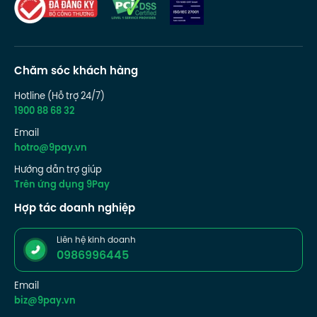
Chăm sóc khách hàng
Hotline (Hỗ trợ 24/7)
1900 88 68 32
Email
hotro@9pay.vn
Hướng dẫn trợ giúp
Trên ứng dụng 9Pay
Hợp tác doanh nghiệp
Liên hệ kinh doanh
0986996445
Email
biz@9pay.vn