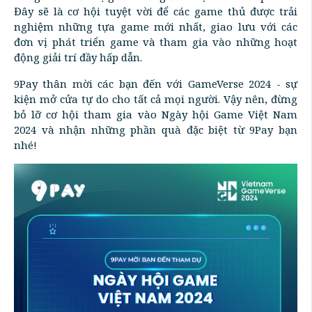
Đây sẽ là cơ hội tuyệt vời để các game thủ được trải
nghiệm những tựa game mới nhất, giao lưu với các
đơn vị phát triển game và tham gia vào những hoạt
động giải trí đầy hấp dẫn.
9Pay thân mời các bạn đến với GameVerse 2024 - sự
kiện mở cửa tự do cho tất cả mọi người. Vậy nên, đừng
bỏ lỡ cơ hội tham gia vào Ngày hội Game Việt Nam
2024 và nhận những phần quà đặc biệt từ 9Pay bạn
nhé!