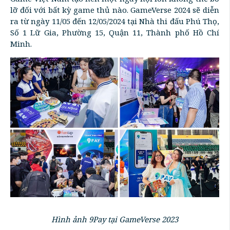
lỡ đối với bất kỳ game thủ nào. GameVerse 2024 sẽ diễn
ra từ ngày 11/05 đến 12/05/2024 tại Nhà thi đấu Phú Thọ,
Số 1 Lữ Gia, Phường 15, Quận 11, Thành phố Hồ Chí
Minh.
Hình ảnh 9Pay tại GameVerse 2023