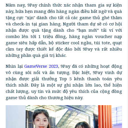
Năm nay, 9Pay chính thức xác nhận tham gia sự kiện
này, hứa hẹn mang đến hàng ngàn điều bất ngờ và quà
tặng cực "xịn" dành cho tất cả các game thủ ghé thăm
và check-in tại gian hàng. Người tham dự sẽ có cơ hội
nhận được quà tặng dành cho “bạn mới” tải ví với
combo lên tới 1 triệu đồng, hàng ngàn voucher nạp
game siêu hấp dẫn, bộ sticker cool ngầu, túi tote, quạt
cầm tay được thiết kế độc đáo bởi 9Pay và rất nhiều
những phần quà giá trị khác.
Nhìn lại
GameVerse 2023
, 9Pay đã có những hoạt động
vô cùng sôi nổi và ấn tượng. Đặc biệt, 9Pay vinh dự
nhận được giải thưởng Top 5 kênh thanh toán yêu
thích nhất. Đây là một sự ghi nhận lớn lao, thể hiện
chất lượng, uy tín và mức độ yêu thích của cộng đồng
game thủ dành cho thương hiệu này.