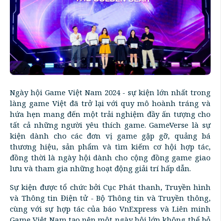
Ngày hội Game Việt Nam 2024 - sự kiện lớn nhất trong
làng game Việt đã trở lại với quy mô hoành tráng và
hứa hẹn mang đến một trải nghiệm đầy ấn tượng cho
tất cả những người yêu thích game. GameVerse là sự
kiện dành cho các đơn vị game gặp gỡ, quảng bá
thương hiệu, sản phẩm và tìm kiếm cơ hội hợp tác,
đồng thời là ngày hội dành cho cộng đồng game giao
lưu và tham gia những hoạt động giải trí hấp dẫn.
Sự kiện được tổ chức bởi Cục Phát thanh, Truyền hình
và Thông tin Điện tử - Bộ Thông tin và Truyền thông,
cùng với sự hợp tác của báo VnExpress và Liên minh
Game Việt Nam tạo nên một ngày hội lớn không thể bỏ