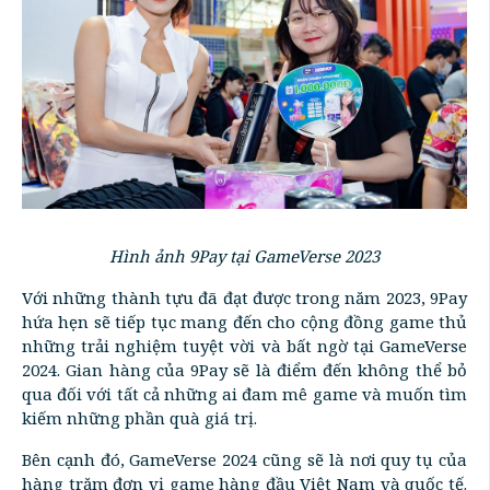
Hình ảnh 9Pay tại GameVerse 2023
Với những thành tựu đã đạt được trong năm 2023, 9Pay
hứa hẹn sẽ tiếp tục mang đến cho cộng đồng game thủ
những trải nghiệm tuyệt vời và bất ngờ tại GameVerse
2024. Gian hàng của 9Pay sẽ là điểm đến không thể bỏ
qua đối với tất cả những ai đam mê game và muốn tìm
kiếm những phần quà giá trị.
Bên cạnh đó, GameVerse 2024 cũng sẽ là nơi quy tụ của
hàng trăm đơn vị game hàng đầu Việt Nam và quốc tế.