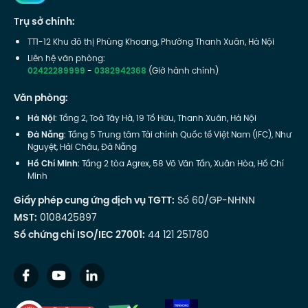
Trụ sở chính:
TT1-12 Khu đô thị Phùng Khoang, Phường Thanh Xuân, Hà Nội
Liên hệ văn phòng:
02422289999
-
0382942368
(Giờ hành chính)
Văn phòng:
Hà Nội
: Tầng 2, Toà Tây Hà, 19 Tố Hữu, Thanh Xuân, Hà Nội
Đà Nẵng
: Tầng 5 Trung tâm Tài chính Quốc tế Việt Nam (IFC), Như
Nguyệt, Hải Châu, Đà Nẵng
Hồ Chí Minh
: Tầng 2 tòa Agrex, 58 Võ Văn Tần, Xuân Hòa, Hồ Chí
Minh
Giấy phép cung ứng dịch vụ TGTT:
Số 60/GP-NHNN
MST:
0108425897
Số chứng chỉ ISO/IEC 27001:
44 121 251780