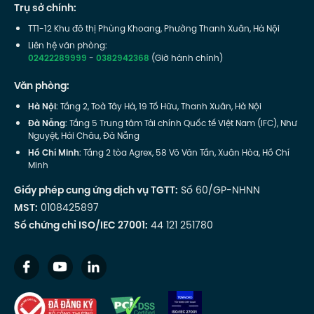
Trụ sở chính:
TT1-12 Khu đô thị Phùng Khoang, Phường Thanh Xuân, Hà Nội
Liên hệ văn phòng:
02422289999
-
0382942368
(Giờ hành chính)
Văn phòng:
Hà Nội
: Tầng 2, Toà Tây Hà, 19 Tố Hữu, Thanh Xuân, Hà Nội
Đà Nẵng
: Tầng 5 Trung tâm Tài chính Quốc tế Việt Nam (IFC), Như
Nguyệt, Hải Châu, Đà Nẵng
Hồ Chí Minh
: Tầng 2 tòa Agrex, 58 Võ Văn Tần, Xuân Hòa, Hồ Chí
Minh
Giấy phép cung ứng dịch vụ TGTT:
Số 60/GP-NHNN
MST:
0108425897
Số chứng chỉ ISO/IEC 27001:
44 121 251780