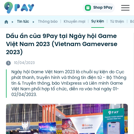
Shop 9Pay
Sự kiện
Tin tức
Thông báo
|
Khuyến mại
|
|
Từ thiện
|
Bá
Dấu ấn của 9Pay tại Ngày hội Game
Việt Nam 2023 (Vietnam Gameverse
2023)
10/04/2023
Ngày hội Game Việt Nam 2023 là chuỗi sự kiện do Cục
phát thanh, truyền hình và thông tin điện tử - Bộ Thông
tin & Truyền thông, báo VnExpress và Liên minh Game
Việt Nam phối hợp tổ chức, diễn ra vào hai ngày 01-
02/04/2023.