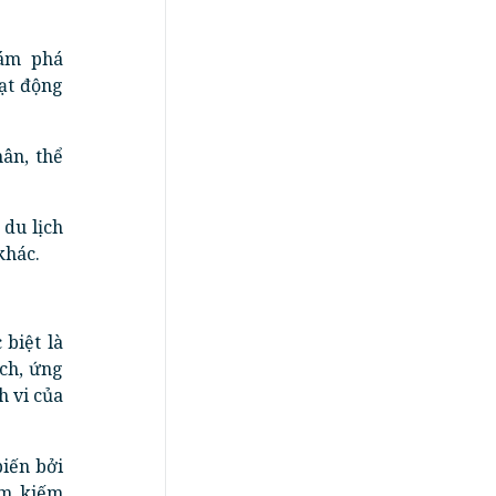
ám phá
ạt động
ân, thể
du lịch
khác.
 biệt là
ịch, ứng
h vi của
iến bởi
ìm kiếm