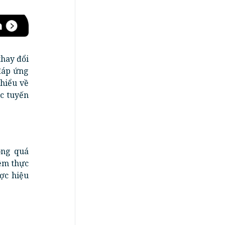
thay đổi
đáp ứng
 hiểu về
ực tuyến
ong quá
iệm thực
ợc hiệu