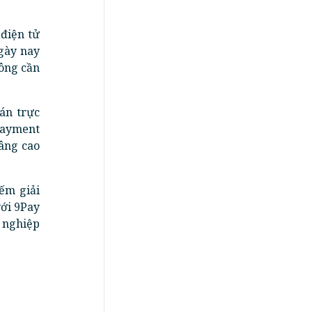
điện tử
gày nay
ông cần
án trực
 Payment
nâng cao
ếm giải
với 9Pay
 nghiệp