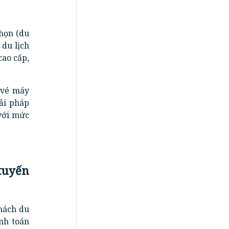
họn (du
 du lịch
ao cấp,
 vé máy
iải pháp
 với mức
tuyến
hách du
anh toán