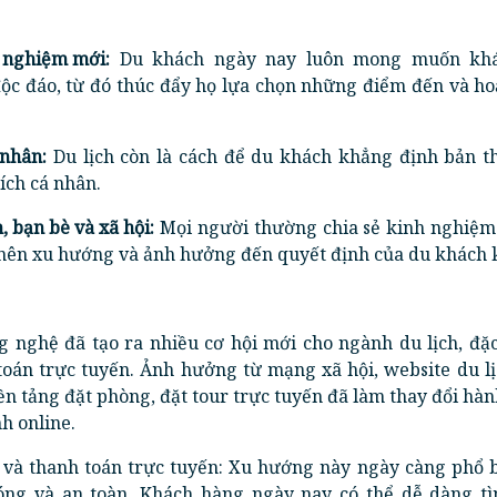
i nghiệm mới:
Du khách ngày nay luôn mong muốn kh
ộc đáo, từ đó thúc đẩy họ lựa chọn những điểm đến và ho
 nhân:
Du lịch còn là cách để du khách khẳng định bản th
ích cá nhân.
 bạn bè và xã hội:
Mọi người thường chia sẻ kinh nghiệm 
 nên xu hướng và ảnh hưởng đến quyết định của du khách 
g nghệ đã tạo ra nhiều cơ hội mới cho ngành du lịch, đặc
toán trực tuyến. Ảnh hưởng từ mạng xã hội, website du l
n tảng đặt phòng, đặt tour trực tuyến đã làm thay đổi hàn
h online.
 và thanh toán trực tuyến: Xu hướng này ngày càng phổ b
hóng và an toàn. Khách hàng ngày nay có thể dễ dàng t