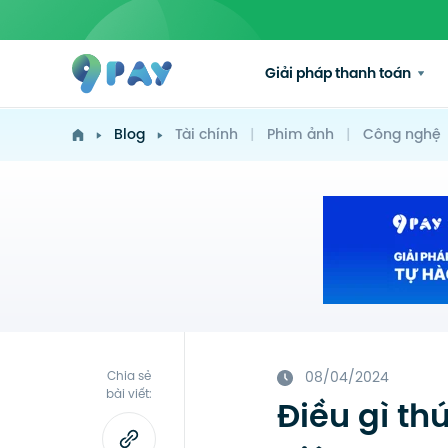
Giải pháp thanh toán
Blog
Tài chính
|
Phim ảnh
|
Công nghệ
Chia sẻ
08/04/2024
bài viết:
Điều gì th