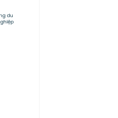
ớng du
nghiệp