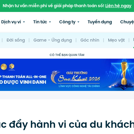
Nhận tư vấn miễn phí về giải pháp thanh toán số!
Liên hệ ngay
Dịch vụ ví
Tin tức
Công ty
Tuyển dụng
Chuyệ
|
Đời sống
|
Game - Ứng dụng
|
Góc nhìn
|
Mẹo vặt
|
CÓ THỂ BẠN QUAN TÂM
úc đẩy hành vi của du khách