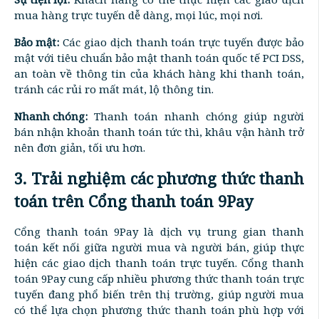
mua hàng trực tuyến dễ dàng, mọi lúc, mọi nơi.
Bảo mật:
Các giao dịch thanh toán trực tuyến được bảo
mật với tiêu chuẩn bảo mật thanh toán quốc tế PCI DSS,
an toàn về thông tin của khách hàng khi thanh toán,
tránh các rủi ro mất mát, lộ thông tin.
Nhanh chóng:
Thanh toán nhanh chóng giúp người
bán nhận khoản thanh toán tức thì, khâu vận hành trở
nên đơn giản, tối ưu hơn.
3. Trải nghiệm các phương thức thanh
toán trên Cổng thanh toán 9Pay
Cổng thanh toán 9Pay là dịch vụ trung gian thanh
toán kết nối giữa người mua và người bán, giúp thực
hiện các giao dịch thanh toán trực tuyến. Cổng thanh
toán 9Pay cung cấp nhiều phương thức thanh toán trực
tuyến đang phổ biến trên thị trường, giúp người mua
có thể lựa chọn phương thức thanh toán phù hợp với