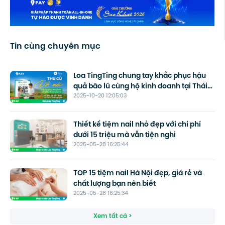
Tin cùng chuyên mục
Loa TingTing chung tay khắc phục hậu
quả bão lũ cùng hộ kinh doanh tại Thái
2025-10-20 12:05:03
Nguyên
Thiết kế tiệm nail nhỏ đẹp với chi phí
dưới 15 triệu mà vẫn tiện nghi
2025-05-28 16:25:44
TOP 15 tiệm nail Hà Nội đẹp, giá rẻ và
chất lượng bạn nên biết
2025-05-28 16:25:34
Xem tất cả >