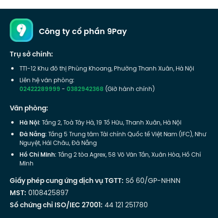
Công ty cổ phần 9Pay
Trụ sở chính:
TT1-12 Khu đô thị Phùng Khoang, Phường Thanh Xuân, Hà Nội
Liên hệ văn phòng:
02422289999
-
0382942368
(Giờ hành chính)
Văn phòng:
Hà Nội
: Tầng 2, Toà Tây Hà, 19 Tố Hữu, Thanh Xuân, Hà Nội
Đà Nẵng
: Tầng 5 Trung tâm Tài chính Quốc tế Việt Nam (IFC), Như
Nguyệt, Hải Châu, Đà Nẵng
Hồ Chí Minh
: Tầng 2 tòa Agrex, 58 Võ Văn Tần, Xuân Hòa, Hồ Chí
Minh
Giấy phép cung ứng dịch vụ TGTT:
Số 60/GP-NHNN
MST:
0108425897
Số chứng chỉ ISO/IEC 27001:
44 121 251780