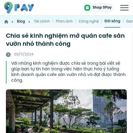
Shop 9Pay
Đời sống
Blog
Tài chính
|
Phim ảnh
|
Công nghệ
|
|
Gam
Chia sẻ kinh nghiệm mở quán cafe sân
vườn nhỏ thành công
08/11/2024
Với những kinh nghiệm được chia sẻ trong bài viết sẽ
giúp bạn tự tin hơn trong việc hiện thực hóa ý tưởng
kinh doanh quán cafe sân vườn nhỏ và đạt được thành
công.