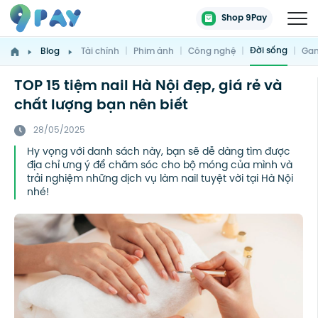
Shop 9Pay
Đời sống
Blog
Tài chính
|
Phim ảnh
|
Công nghệ
|
|
Gam
TOP 15 tiệm nail Hà Nội đẹp, giá rẻ và
chất lượng bạn nên biết
28/05/2025
Hy vọng với danh sách này, bạn sẽ dễ dàng tìm được
địa chỉ ưng ý để chăm sóc cho bộ móng của mình và
trải nghiệm những dịch vụ làm nail tuyệt vời tại Hà Nội
nhé!