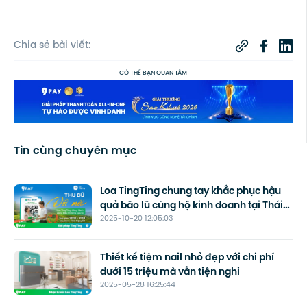
Chia sẻ bài viết:
CÓ THỂ BẠN QUAN TÂM
Tin cùng chuyên mục
Loa TingTing chung tay khắc phục hậu
quả bão lũ cùng hộ kinh doanh tại Thái
2025-10-20 12:05:03
Nguyên
Thiết kế tiệm nail nhỏ đẹp với chi phí
dưới 15 triệu mà vẫn tiện nghi
2025-05-28 16:25:44