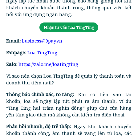
ngay lập tức nhận được thông báo bằng giọng nói khi
khách chuyển khoản thành công, thông qua việc kết
nối với ứng dụng ngân hàng.
Nhận tư vấn Loa TingTing
Email:
business@9pay.vn
Fanpage:
Loa TingTing
Zalo:
https://zalo.me/loatingting
Vì sao nên chọn Loa TingTing để quản lý thanh toán và
doanh thu tiệm nail?
Thông báo chính xác, rõ ràng:
Khi có tiền vào tài
khoản, loa sẽ ngày lập tức phát ra âm thanh, ví dụ
“Ting Ting hai trăm nghìn đồng” giúp chủ cửa hàng
yên tâm giao dịch mà không cần kiểm tra điện thoại.
Phản hồi nhanh, độ trễ thấp:
Ngay khi khách chuyển
khoản thành công, âm thanh sẽ vang lên từ loa, các