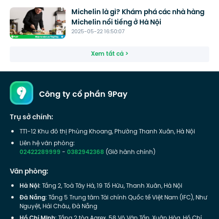
Michelin là gì? Khám phá các nhà hàng
Michelin nổi tiếng ở Hà Nội
2025-05-22 16:50:07
Xem tất cả >
Công ty cổ phần 9Pay
Trụ sở chính:
TT1-12 Khu đô thị Phùng Khoang, Phường Thanh Xuân, Hà Nội
Liên hệ văn phòng:
02422289999
-
0382942368
(Giờ hành chính)
Văn phòng:
Hà Nội
: Tầng 2, Toà Tây Hà, 19 Tố Hữu, Thanh Xuân, Hà Nội
Đà Nẵng
: Tầng 5 Trung tâm Tài chính Quốc tế Việt Nam (IFC), Như
Nguyệt, Hải Châu, Đà Nẵng
Hồ Chí Minh
: Tầng 2 tòa Agrex, 58 Võ Văn Tần, Xuân Hòa, Hồ Chí