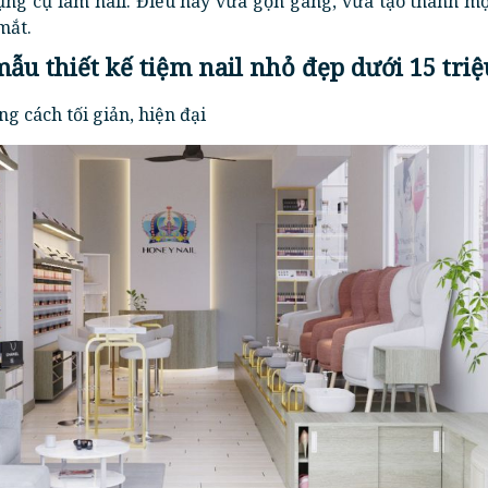
ng cụ làm nail. Điều này vừa gọn gàng, vừa tạo thành m
mắt.
mẫu thiết kế tiệm nail nhỏ đẹp dưới 15 triệ
ng cách tối giản, hiện đại