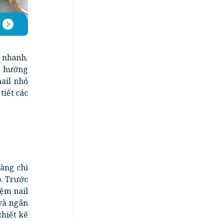
 nhanh.
g hướng
nail nhỏ
tiết các
càng chi
ó. Trước
iệm nail
 và ngân
hiết kế