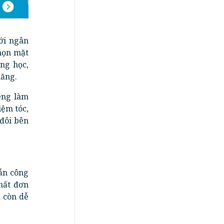
ới ngân
chọn mặt
ng học,
năng.
êng làm
iệm tóc,
đôi bên
lẫn công
hất đơn
à còn dễ