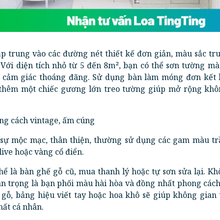
ập trung vào các đường nét thiết kế đơn giản, màu sắc tr
 Với diện tích nhỏ từ 5 đến 8m², bạn có thể sơn tường m
o cảm giác thoáng đãng. Sử dụng bàn làm móng đơn kết 
thêm một chiếc gương lớn treo tường giúp mở rộng khô
ong cách vintage, ấm cúng
ề sự mộc mạc, thân thiện, thường sử dụng các gam màu t
ive hoặc vàng cổ điển.
thể là bàn ghế gỗ cũ, mua thanh lý hoặc tự sơn sửa lại. K
an trọng là bạn phối màu hài hòa và đồng nhất phong cách
 gỗ, bảng hiệu viết tay hoặc hoa khô sẽ giúp không gian 
ất cá nhân.