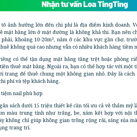
tố ảnh hưởng lớn đến chi phí là địa điểm kinh doanh. V
huê mặt bằng lớn ở mặt đường là không khả thi. Bạn nên 
a phải, khoảng 10-20m², nằm ở các khu vực gần chợ, trườ
 thuê không quá cao nhưng vẫn có nhiều khách hàng tiềm 
iêng có thể tận dụng mặt bằng tầng trệt hoặc phòng ri
 tiền thuê mặt bằng. Ngoài ra, bạn có thể hợp tác với một t
ời trang để thuê chung một không gian nhỏ. Đây là cách 
 chi phí và tệp khách hàng.
 tiệm nail phù hợp
gân sách dưới 15 triệu thiết kế cần tối ưu cả về thẩm mỹ 
m màu trung tính như trắng, be, xám kết hợp với nội t
ày không chỉ giúp không gian trông rộng rãi, sáng sủa m
ụng trang trí.