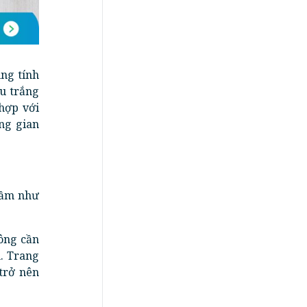
ung tính
àu trắng
hợp với
ng gian
rầm như
hông cần
. Trang
trở nên