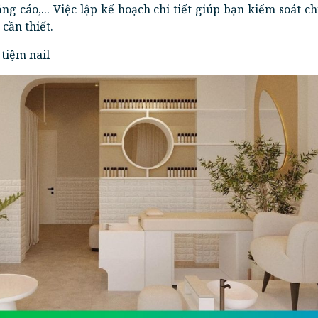
ảng cáo,... Việc lập kế hoạch chi tiết giúp bạn kiểm soát ch
cần thiết.
 tiệm nail