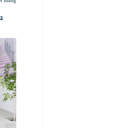
ột mảng
u