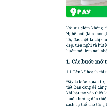
Với ưu điểm không cầ
Nghề nail (làm móng)
tới, đặc biệt là chị e
đẹp, tiện nghi và hút 
bước mở tiệm nail nhỏ 
1. Các bước mở t
1.1. Lên kế hoạch chi t
Đây là bước quan trọn
tiết, bạn càng dễ dàn
khi bắt tay vào thiết 
muốn hướng đến (hiện 
sách cụ thể cho từng