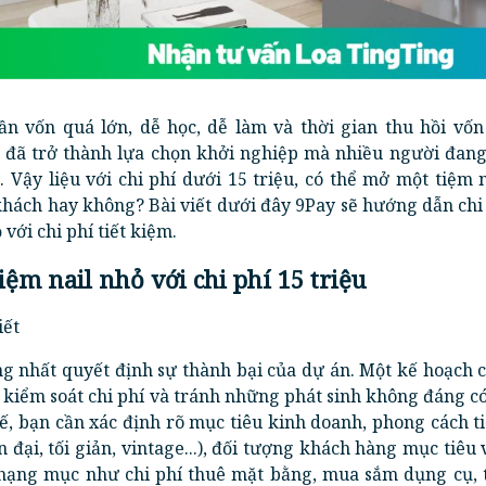
n vốn quá lớn, dễ học, dễ làm và thời gian thu hồi vốn
 đã trở thành lựa chọn khởi nghiệp mà nhiều người đan
m. Vậy liệu với chi phí dưới 15 triệu, có thể mở một tiệm 
khách hay không? Bài viết dưới đây 9Pay sẽ hướng dẫn chi 
với chi phí tiết kiệm.
iệm nail nhỏ với chi phí 15 triệu
iết
g nhất quyết định sự thành bại của dự án. Một kế hoạch 
g kiểm soát chi phí và tránh những phát sinh không đáng c
kế, bạn cần xác định rõ mục tiêu kinh doanh, phong cách t
đại, tối giản, vintage...), đối tượng khách hàng mục tiêu
 hạng mục như chi phí thuê mặt bằng, mua sắm dụng cụ, t