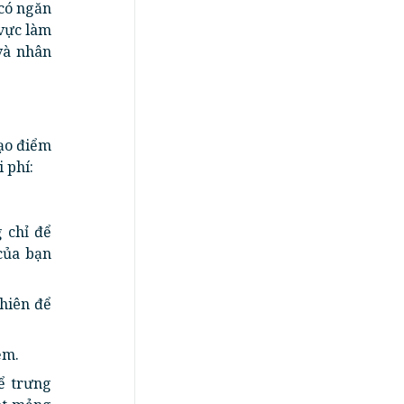
 có ngăn
 vực làm
và nhân
tạo điểm
 phí:
 chỉ để
của bạn
nhiên để
ệm.
ể trưng