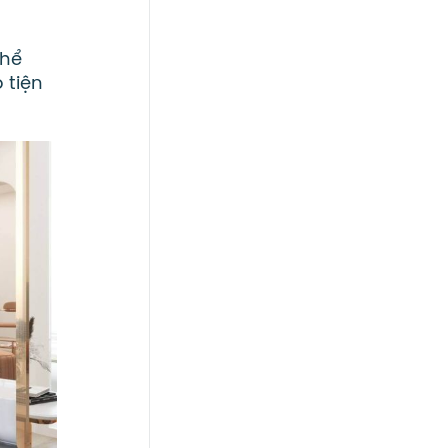
thể
 tiện