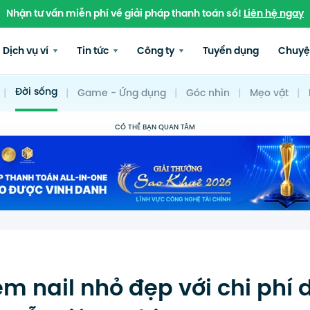
Nhận tư vấn miễn phí về giải pháp thanh toán số!
Liên hệ ngay
Dịch vụ ví
Tin tức
Công ty
Tuyển dụng
Chuyệ
Đời sống
|
|
Game - Ứng dụng
|
Góc nhìn
|
Mẹo vặt
|
CÓ THỂ BẠN QUAN TÂM
iệm nail nhỏ đẹp với chi phí 