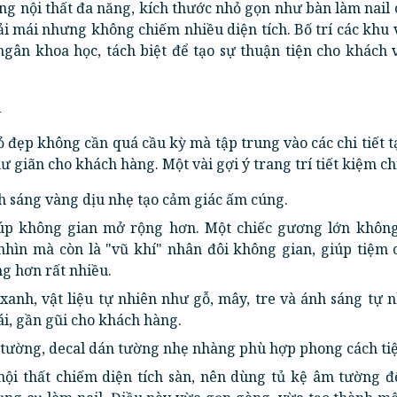
ng nội thất đa năng, kích thước nhỏ gọn như bàn làm nail
ải mái nhưng không chiếm nhiều diện tích. Bố trí các khu
ngân khoa học, tách biệt để tạo sự thuận tiện cho khách 
l
ỏ đẹp không cần quá cầu kỳ mà tập trung vào các chi tiết 
 giãn cho khách hàng. Một vài gợi ý trang trí tiết kiệm chi
h sáng vàng dịu nhẹ tạo cảm giác ấm cúng.
úp không gian mở rộng hơn. Một chiếc gương lớn không
hìn mà còn là "vũ khí" nhân đôi không gian, giúp tiệm 
g hơn rất nhiều.
xanh, vật liệu tự nhiên như gỗ, mây, tre và ánh sáng tự 
ái, gần gũi cho khách hàng.
 tường, decal dán tường nhẹ nhàng phù hợp phong cách ti
ội thất chiếm diện tích sàn, nên dùng tủ kệ âm tường đ