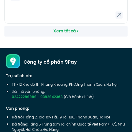
Xem tất cả >
Công ty cổ phần 9Pay
Trụ sở chính:
TT1-12 Khu đô thị Phùng Khoang, Phường Thanh Xuân, Hà Nội
Liên hệ văn phòng:
02422289999
-
0382942368
(Giờ hành chính)
Văn phòng:
Hà Nội
: Tầng 2, Toà Tây Hà, 19 Tố Hữu, Thanh Xuân, Hà Nội
Đà Nẵng
: Tầng 5 Trung tâm Tài chính Quốc tế Việt Nam (IFC), Như
Nguyệt, Hải Châu, Đà Nẵng