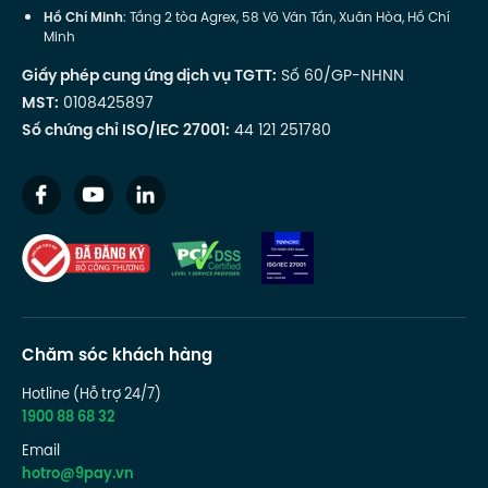
Hồ Chí Minh
: Tầng 2 tòa Agrex, 58 Võ Văn Tần, Xuân Hòa, Hồ Chí
Minh
Giấy phép cung ứng dịch vụ TGTT:
Số 60/GP-NHNN
MST:
0108425897
Số chứng chỉ ISO/IEC 27001:
44 121 251780
Chăm sóc khách hàng
Hotline (Hỗ trợ 24/7)
1900 88 68 32
Email
hotro@9pay.vn