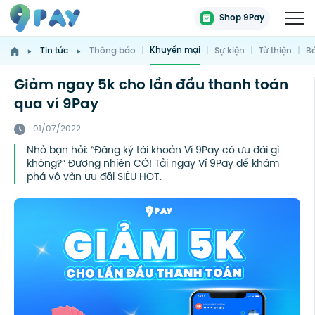
Shop 9Pay
Khuyến mại
Tin tức
Thông báo
|
|
Sự kiện
|
Từ thiện
|
Bá
Giảm ngay 5k cho lần đầu thanh toán
qua ví 9Pay
01/07/2022
Nhỏ bạn hỏi: “Đăng ký tài khoản Ví 9Pay có ưu đãi gì
không?” Đương nhiên CÓ! Tải ngay Ví 9Pay để khám
phá vô vàn ưu đãi SIÊU HOT.