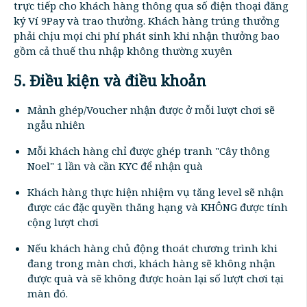
trực tiếp cho khách hàng thông qua số điện thoại đăng
ký Ví 9Pay và trao thưởng. Khách hàng trúng thưởng
phải chịu mọi chi phí phát sinh khi nhận thưởng bao
gồm cả thuế thu nhập không thường xuyên
5. Điều kiện và điều khoản
Mảnh ghép/Voucher nhận được ở mỗi lượt chơi sẽ
ngẫu nhiên
Mỗi khách hàng chỉ được ghép tranh "Cây thông
Noel" 1 lần và cần KYC để nhận quà
Khách hàng thực hiện nhiệm vụ tăng level sẽ nhận
được các đặc quyền thăng hạng và KHÔNG được tính
cộng lượt chơi
Nếu khách hàng chủ động thoát chương trình khi
đang trong màn chơi, khách hàng sẽ không nhận
được quà và sẽ không được hoàn lại số lượt chơi tại
màn đó.