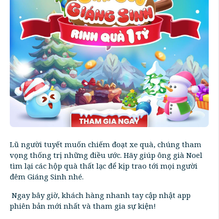
Lũ người tuyết muốn chiếm đoạt xe quà, chúng tham
vọng thống trị những điều ước. Hãy giúp ông già Noel
tìm lại các hộp quà thất lạc để kịp trao tới mọi người
đêm Giáng Sinh nhé.
Ngay bây giờ, khách hàng nhanh tay cập nhật app
phiên bản mới nhất và tham gia sự kiện!