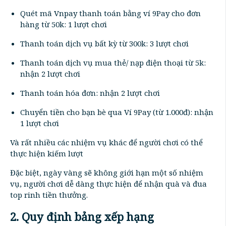
Quét mã Vnpay thanh toán bằng ví 9Pay cho đơn
hàng từ 50k: 1 lượt chơi
Thanh toán dịch vụ bất kỳ từ 300k: 3 lượt chơi
Thanh toán dịch vụ mua thẻ/ nạp điện thoại từ 5k:
nhận 2 lượt chơi
Thanh toán hóa đơn: nhận 2 lượt chơi
Chuyển tiền cho bạn bè qua Ví 9Pay (từ 1.000đ): nhận
1 lượt chơi
Và rất nhiều các nhiệm vụ khác để người chơi có thể
thực hiện kiếm lượt
Đặc biệt, ngày vàng sẽ không giới hạn một số nhiệm
vụ, người chơi dễ dàng thực hiện để nhận quà và đua
top rinh tiền thưởng.
2. Quy định bảng xếp hạng