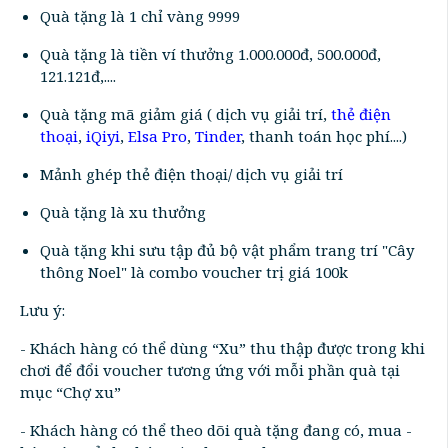
Quà tặng là 1 chỉ vàng 9999
Quà tặng là tiền ví thưởng 1.000.000đ, 500.000đ,
121.121đ,....
Quà tặng mã giảm giá ( dịch vụ giải trí,
thẻ điện
thoại
,
iQiyi
,
Elsa Pro
,
Tinder
, thanh toán học phí....)
Mảnh ghép thẻ điện thoại/ dịch vụ giải trí
Quà tặng là xu thưởng
Quà tặng khi sưu tập đủ bộ vật phẩm trang trí "Cây
thông Noel" là combo voucher trị giá 100k
Lưu ý:
- Khách hàng có thể dùng “Xu” thu thập được trong khi
chơi để đổi voucher tương ứng với mỗi phần quà tại
mục “Chợ xu”
- Khách hàng có thể theo dõi quà tặng đang có, mua -