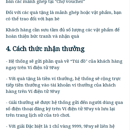
bán các mảnh ghép tại "Chợ voucher"
Đối với các quà tặng là mảnh ghép hoặc vật phẩm, bạn
có thể trao đổi với bạn bè
Khách hàng cần sưu tầm đủ số lượng các vật phẩm để
hoàn thiện bức tranh và nhận quà
4. Cách thức nhận thưởng
- Hệ thống sẽ gửi phần quà về “Túi đồ" của khách hàng
ngay trên Ví điện tử 9Pay
- Với quà tặng là tiền ví thưởng, hệ thống sẽ cộng trực
tiếp tiền thưởng vào tài khoản ví thưởng của khách
hàng trên Ví điện tử 9Pay
- Giải thưởng sẽ được hệ thống gửi đến người dùng qua
số điện thoại đăng ký trên Ví điện tử 9Pay và lưu lại
trên trang lịch sử của trò chơi.
- Với giải Đặc biệt là 1 chỉ vàng 9999, 9Pay sẽ liên hệ