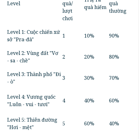
Level
quà/
quà
quà hiếm
lượt
thường
chơi
Level 1: Cuộc chiến xứ
1
10%
90%
sở "Pra-đà"
Level 2: Vùng đất "Vơ
2
20%
80%
- sa - chề"
Level 3: Thành phố "Đi
3
30%
70%
- ò"
Level 4: Vương quốc
4
40%
60%
"Luôn - vui - tươi"
Level 5: Thiên đường
5
60%
40%
"Hơi - mệt"