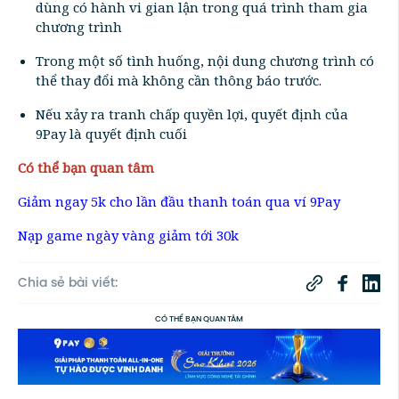
dùng có hành vi gian lận trong quá trình tham gia
chương trình
Trong một số tình huống, nội dung chương trình có
thể thay đổi mà không cần thông báo trước.
Nếu xảy ra tranh chấp quyền lợi, quyết định của
9Pay là quyết định cuối
Có thể bạn quan tâm
Giảm ngay 5k cho lần đầu thanh toán qua ví 9Pay
Nạp game ngày vàng giảm tới 30k
Chia sẻ bài viết:
CÓ THỂ BẠN QUAN TÂM