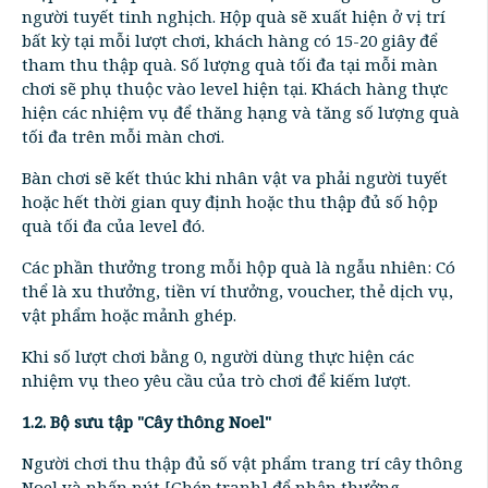
người tuyết tinh nghịch. Hộp quà sẽ xuất hiện ở vị trí
bất kỳ tại mỗi lượt chơi, khách hàng có 15-20 giây để
tham thu thập quà. Số lượng quà tối đa tại mỗi màn
chơi sẽ phụ thuộc vào level hiện tại. Khách hàng thực
hiện các nhiệm vụ để thăng hạng và tăng số lượng quà
tối đa trên mỗi màn chơi.
Bàn chơi sẽ kết thúc khi nhân vật va phải người tuyết
hoặc hết thời gian quy định hoặc thu thập đủ số hộp
quà tối đa của level đó.
Các phần thưởng trong mỗi hộp quà là ngẫu nhiên: Có
thể là xu thưởng, tiền ví thưởng, voucher, thẻ dịch vụ,
vật phẩm hoặc mảnh ghép.
Khi số lượt chơi bằng 0, người dùng thực hiện các
nhiệm vụ theo yêu cầu của trò chơi để kiếm lượt.
1.2. Bộ sưu tập "Cây thông Noel"
Người chơi thu thập đủ số vật phẩm trang trí cây thông
Noel và nhấn nút [Ghép tranh] để nhận thưởng.