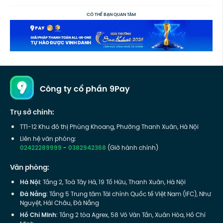
CÓ THỂ BẠN QUAN TÂM
Công ty cổ phần 9Pay
Trụ sở chính:
TT1-12 Khu đô thị Phùng Khoang, Phường Thanh Xuân, Hà Nội
Liên hệ văn phòng:
02422289999
-
0382942368
(Giờ hành chính)
Văn phòng:
Hà Nội
: Tầng 2, Toà Tây Hà, 19 Tố Hữu, Thanh Xuân, Hà Nội
Đà Nẵng
: Tầng 5 Trung tâm Tài chính Quốc tế Việt Nam (IFC), Như
Nguyệt, Hải Châu, Đà Nẵng
Hồ Chí Minh
: Tầng 2 tòa Agrex, 58 Võ Văn Tần, Xuân Hòa, Hồ Chí