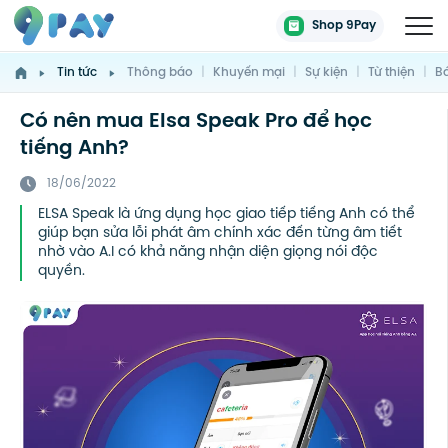
Shop 9Pay
Tin tức
Thông báo
|
Khuyến mại
|
Sự kiện
|
Từ thiện
|
Bá
Có nên mua Elsa Speak Pro để học
tiếng Anh?
18/06/2022
ELSA Speak là ứng dụng học giao tiếp tiếng Anh có thể
giúp bạn sửa lỗi phát âm chính xác đến từng âm tiết
nhờ vào A.I có khả năng nhận diện giọng nói độc
quyền.