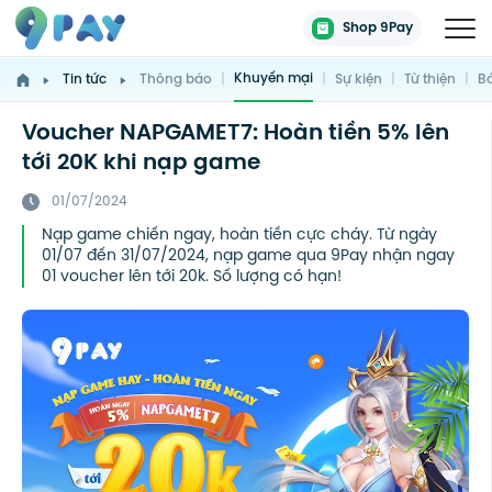
Shop 9Pay
Khuyến mại
Tin tức
Thông báo
|
|
Sự kiện
|
Từ thiện
|
Bá
Voucher NAPGAMET7: Hoàn tiền 5% lên
tới 20K khi nạp game
01/07/2024
Nạp game chiến ngay, hoàn tiền cực cháy. Từ ngày
01/07 đến 31/07/2024, nạp game qua 9Pay nhận ngay
01 voucher lên tới 20k. Số lượng có hạn!