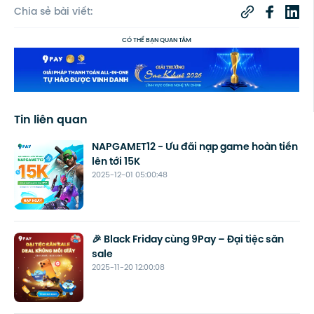
Chia sẻ bài viết:
CÓ THỂ BẠN QUAN TÂM
Tin liên quan
NAPGAMET12 - Ưu đãi nạp game hoàn tiền
lên tới 15K
2025-12-01 05:00:48
🎉 Black Friday cùng 9Pay – Đại tiệc săn
sale
2025-11-20 12:00:08