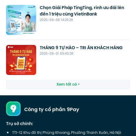
Chọn Giải Pháp TingTing, rinh ưu đãi lên
đến 1 triệu cùng VietinBank
2025-09-08 14:25:26
THÁNG 9 TỰ HÀO – TRI ÂN KHÁCH HÀNG
2025-09-01 09:40:38
Xem tất cả >
Công ty cổ phần 9Pay
Trụ sở chính:
TT1-12 Khu đô thị Phùng Khoang, Phường Thanh Xuân, Hà Nội