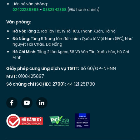
Liên hệ văn phòng:
02422289999
-
0382942368
(Giờ hành chính)
Văn phòng:
Hà Nội
: Tầng 2, Toà Tây Hà, 19 Tố Hữu, Thanh Xuân, Hà Nội
Đà Nẵng
: Tầng 5 Trung tâm Tài chính Quốc tế Việt Nam (IFC), Như
Nguyệt, Hải Châu, Đà Nẵng
Hồ Chí Minh
: Tầng 2 tòa Agrex, 58 Võ Văn Tần, Xuân Hòa, Hồ Chí
Minh
Giấy phép cung ứng dịch vụ TGTT:
Số 60/GP-NHNN
MST:
0108425897
Số chứng chỉ ISO/IEC 27001:
44 121 251780