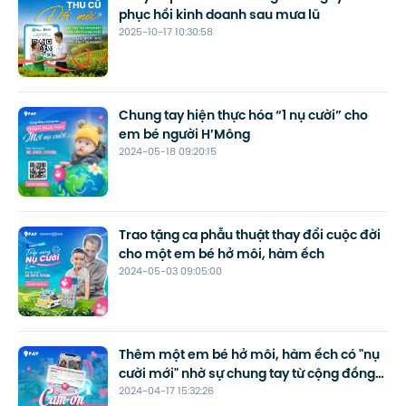
phục hồi kinh doanh sau mưa lũ
2025-10-17 10:30:58
Chung tay hiện thực hóa “1 nụ cười” cho
em bé người H’Mông
2024-05-18 09:20:15
Trao tặng ca phẫu thuật thay đổi cuộc đời
cho một em bé hở môi, hàm ếch
2024-05-03 09:05:00
Thêm một em bé hở môi, hàm ếch có "nụ
cười mới" nhờ sự chung tay từ cộng đồng
2024-04-17 15:32:26
hảo tâm 9Pay