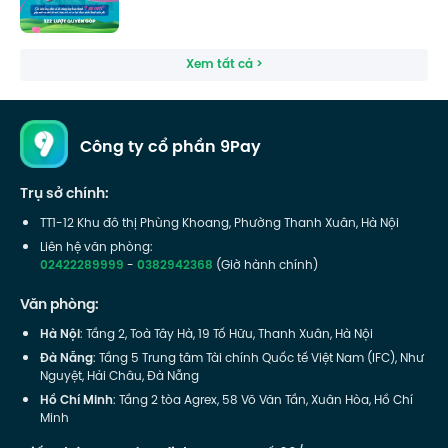
Xem tất cả >
Công ty cổ phần 9Pay
Trụ sở chính:
TT1-12 Khu đô thị Phùng Khoang, Phường Thanh Xuân, Hà Nội
Liên hệ văn phòng:
02422289999
-
0382942368
(Giờ hành chính)
Văn phòng:
Hà Nội
: Tầng 2, Toà Tây Hà, 19 Tố Hữu, Thanh Xuân, Hà Nội
Đà Nẵng
: Tầng 5 Trung tâm Tài chính Quốc tế Việt Nam (IFC), Như
Nguyệt, Hải Châu, Đà Nẵng
Hồ Chí Minh
: Tầng 2 tòa Agrex, 58 Võ Văn Tần, Xuân Hòa, Hồ Chí
Minh