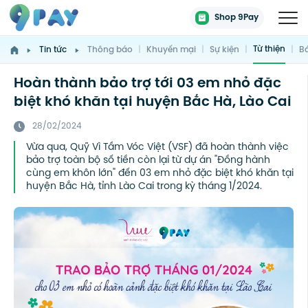
Shop 9Pay
Từ thiện
Tin tức
Thông báo
|
Khuyến mại
|
Sự kiện
|
|
Bá
Hoàn thành bảo trợ tới 03 em nhỏ đặc
biệt khó khăn tại huyện Bắc Hà, Lào Cai
28/02/2024
Vừa qua, Quỹ Vì Tầm Vóc Việt (VSF) đã hoàn thành việc
bảo trợ toàn bộ số tiền còn lại từ dự án "Đồng hành
cùng em khôn lớn" đến 03 em nhỏ đặc biệt khó khăn tại
huyện Bắc Hà, tỉnh Lào Cai trong kỳ tháng 1/2024.