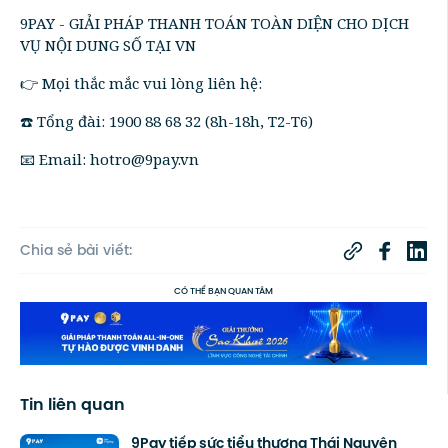
9PAY - GIẢI PHÁP THANH TOÁN TOÀN DIỆN CHO DỊCH
VỤ NỘI DUNG SỐ TẠI VN
👉 Mọi thắc mắc vui lòng liên hệ:
☎️ Tổng đài: 1900 88 68 32 (8h-18h, T2-T6)
📧 Email: hotro@9pay.vn
Chia sẻ bài viết:
CÓ THỂ BẠN QUAN TÂM
Tin liên quan
9Pay tiếp sức tiểu thương Thái Nguyên