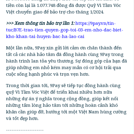
tiền còn lại là 1.077.748 đồng đã được Quỹ Vì Tầm Vóc
Việt chuyển giao để bảo trợ cho tháng 1/2024.
>>> Xem thông tin bảo trợ lần 1:
https://9pay.vn/tin-
tuc/B7E-trao-tien-quyen-gop-toi-03-em-nho-dac-biet-
kho-khan-tai-huyen-bac-ha-lao-cai
Một lần nữa, 9Pay xin gửi lời cảm ơn chân thành đến
tất cả các nhà hảo tâm đã đồng hành cùng 9Pay trong
hành trình lan tỏa yêu thương. Sự đóng góp của bạn đã
giúp những em nhỏ kém may mắn có cơ hội trải qua
cuộc sống hạnh phúc và trọn vẹn hơn.
Trong thời gian tới, 9Pay sẽ tiếp tục đồng hành cùng
quỹ Vì Tầm Vóc Việt để triển khai nhiều hơn nữa
những dự án ý nghĩa trong cộng đồng, giúp kết nối
những tấm lòng hảo tâm tới những hoàn cảnh khó
khăn cần giúp đỡ, hướng tới một Việt Nam hùng cường
và tốt đẹp hơn.
---------------------