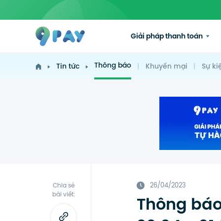
Giải pháp thanh toán
Thông báo
Tin tức
|
Khuyến mại
|
Sự ki
26/04/2023
Chia sẻ
bài viết:
Thông báo 