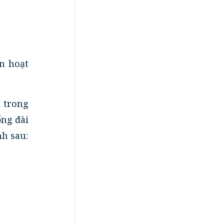
ẫn hoạt
 trong
ổng đài
nh sau: