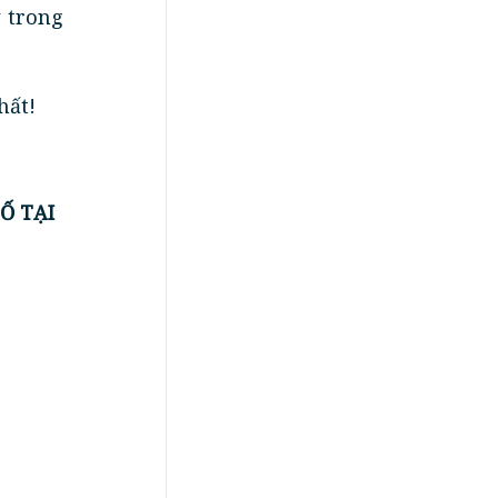
 trong
hất!
Ố TẠI