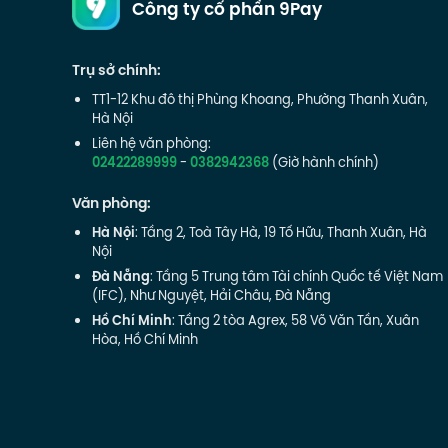
Công ty cổ phần 9Pay
Trụ sở chính:
TT1-12 Khu đô thị Phùng Khoang, Phường Thanh Xuân,
Hà Nội
Liên hệ văn phòng:
02422289999
-
0382942368
(Giờ hành chính)
Văn phòng:
Hà Nội
: Tầng 2, Toà Tây Hà, 19 Tố Hữu, Thanh Xuân, Hà
Nội
Đà Nẵng
: Tầng 5 Trung tâm Tài chính Quốc tế Việt Nam
(IFC), Như Nguyệt, Hải Châu, Đà Nẵng
Hồ Chí Minh
: Tầng 2 tòa Agrex, 58 Võ Văn Tần, Xuân
Hòa, Hồ Chí Minh