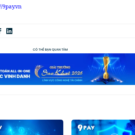
//9pay.vn
CÓ THỂ BẠN QUAN TÂM