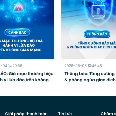
-04 14:29:56
2026-05-05 10:46:48
ÁO: Giả mạo thương hiệu
Thông báo: Tăng cường
h vi lừa đảo trên không
& phòng ngừa giao dịch
mạng
Giải pháp thanh toán
Tin tức
Chăm s