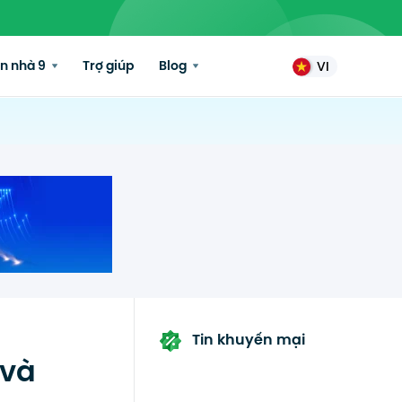
n nhà 9
Trợ giúp
Blog
VI
Tin khuyến mại
 và