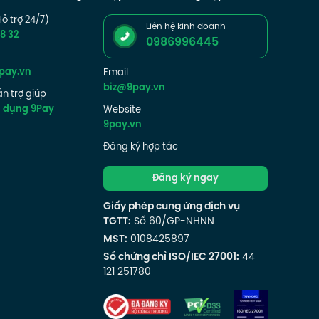
Hỗ trợ 24/7)
Liên hệ kinh doanh
8 32
0986996445
pay.vn
Email
biz@9pay.vn
n trợ giúp
g dụng 9Pay
Website
9pay.vn
Đăng ký hợp tác
Đăng ký ngay
Giấy phép cung ứng dịch vụ
TGTT:
Số 60/GP-NHNN
MST:
0108425897
Số chứng chỉ ISO/IEC 27001:
44
121 251780