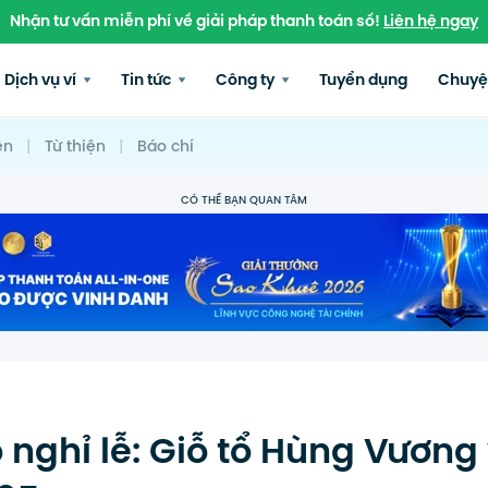
Nhận tư vấn miễn phí về giải pháp thanh toán số!
Liên hệ ngay
Dịch vụ ví
Tin tức
Công ty
Tuyển dụng
Chuyệ
ện
|
Từ thiện
|
Báo chí
CÓ THỂ BẠN QUAN TÂM
nghỉ lễ: Giỗ tổ Hùng Vương