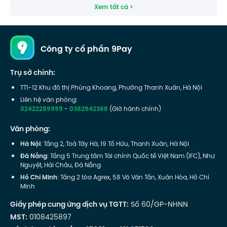
Xem tất cả >
Công ty cổ phần 9Pay
Trụ sở chính:
TT1-12 Khu đô thị Phùng Khoang, Phường Thanh Xuân, Hà Nội
Liên hệ văn phòng:
02422289999
-
0382942368
(Giờ hành chính)
Văn phòng:
Hà Nội
: Tầng 2, Toà Tây Hà, 19 Tố Hữu, Thanh Xuân, Hà Nội
Đà Nẵng
: Tầng 5 Trung tâm Tài chính Quốc tế Việt Nam (IFC), Như
Nguyệt, Hải Châu, Đà Nẵng
Hồ Chí Minh
: Tầng 2 tòa Agrex, 58 Võ Văn Tần, Xuân Hòa, Hồ Chí
Minh
Giấy phép cung ứng dịch vụ TGTT:
Số 60/GP-NHNN
MST:
0108425897