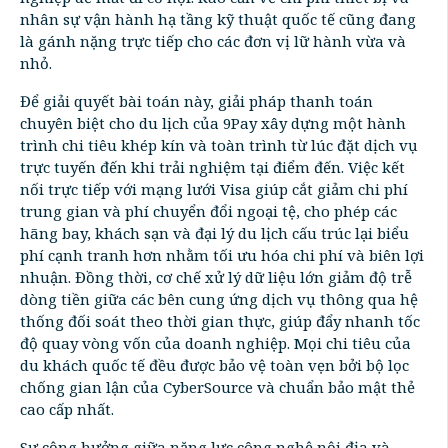
nhân sự vận hành hạ tầng kỹ thuật quốc tế cũng đang
là gánh nặng trực tiếp cho các đơn vị lữ hành vừa và
nhỏ.
Để giải quyết bài toán này, giải pháp thanh toán
chuyên biệt cho du lịch của 9Pay xây dựng một hành
trình chi tiêu khép kín và toàn trình từ lúc đặt dịch vụ
trực tuyến đến khi trải nghiệm tại điểm đến. Việc kết
nối trực tiếp với mạng lưới Visa giúp cắt giảm chi phí
trung gian và phí chuyển đổi ngoại tệ, cho phép các
hãng bay, khách sạn và đại lý du lịch cấu trúc lại biểu
phí cạnh tranh hơn nhằm tối ưu hóa chi phí và biên lợi
nhuận. Đồng thời, cơ chế xử lý dữ liệu lớn giảm độ trễ
dòng tiền giữa các bên cung ứng dịch vụ thông qua hệ
thống đối soát theo thời gian thực, giúp đẩy nhanh tốc
độ quay vòng vốn của doanh nghiệp. Mọi chi tiêu của
du khách quốc tế đều được bảo vệ toàn vẹn bởi bộ lọc
chống gian lận của CyberSource và chuẩn bảo mật thẻ
cao cấp nhất.
Sự cộng hưởng giữa năng lực công nghệ nội địa và