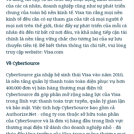
của các cá nhân, doanh nghiệp cũng như sự phát triển
chung của toàn bộ nền kinh tế. Visa tin rằng mọi nền
kinh tế đều cần có sự tham gia của tất cả mọi người ở
mọi nơi trên thế giới, thúc đẩy sự phát triển của mỗi cá
nhân dù đến từ bất cứ nơi đâu, và khả năng tiếp cận tài
chính là nền tảng vững chắc cho tương lai của sự lưu
chuyển tiền tệ. Để biết thêm thông tin chi tiết, vui lòng
truy cập website: Visa.com
Về CyberSource
CyberSource gia nhập hệ sinh thái Visa vào năm 2010,
là nền tảng quản lý thanh toán toàn diện phục vụ hơn
400.000 đơn vị bán hàng thương mại điện tử.
CyberSource đã góp phần mở rộng năng lực của Visa
trong lĩnh vực thanh toán trực tuyến, quản lý gian lận
và bảo mật. Việc tích hợp CyberSource bao gồm cả
Authorize.Net - công ty con thuộc sở hữu toàn phần
của CyberSource và là đơn vị hàng đầu trong lĩnh vực
thương mại điện tử dành cho doanh nghiệp nhỏ - đã
thúc đẩy tăng trưởng của Visa trong mảng thương mại