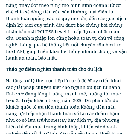
năng "may đo" theo từng mô hình kinh doanh: từ cơ
chế chia sẻ dòng tiền của sàn thương mại điện tử,
thanh toán quảng cáo số quy mô lớn, đến các giao dịch
định kỳ. Mọi quy trình đều được bảo chứng bởi chứng
nhận bảo mật PCI DSS Level 1 - cấp độ cao nhất toàn
cầu. Doanh nghiệp lớn cũng hoàn toàn tự chủ về công
nghệ thông qua hệ thống kết nối chuyên sâu host-to-
host API, giúp triển khai hệ thống nhanh chóng và vận
hành an toàn, bảo mật.
Tháo gỡ điểm nghẽn thanh toán cho du lịch
Hạ tầng xử lý thẻ trực tiếp là cơ sở để 9Pay triển khai
các giải pháp chuyên biệt cho ngành du lịch lữ hành,
lĩnh vực đang tăng trưởng mạnh mẽ, hướng tới mục
tiêu 25 triệu khách trong năm 2026. Dù phần lớn du
khách quốc tế ưu tiên thanh toán không tiền mặt,
năng lực tiếp nhận thanh toán số tại các điểm chạm
như cơ sở lưu trú/homestay hay dịch vụ địa phương
hiện chỉ đạt mức trung bình thấp, khiến các doanh
nghiệp dễ mất đi cơ hội. Rào cản về chi phí thiết bị và