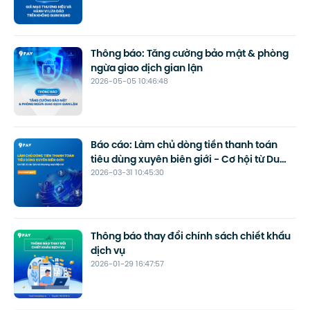
Thông báo: Tăng cường bảo mật & phòng
ngừa giao dịch gian lận
2026-05-05 10:46:48
Báo cáo: Làm chủ dòng tiền thanh toán
tiêu dùng xuyên biên giới - Cơ hội từ Du
2026-03-31 10:45:30
lịch và Thương mại điện tử
Thông báo thay đổi chính sách chiết khấu
dịch vụ
2026-01-29 16:47:57