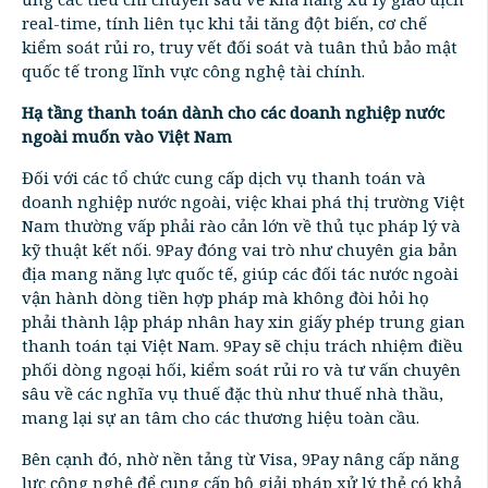
real-time, tính liên tục khi tải tăng đột biến, cơ chế
kiểm soát rủi ro, truy vết đối soát và tuân thủ bảo mật
quốc tế trong lĩnh vực công nghệ tài chính.
Hạ tầng thanh toán dành cho các doanh nghiệp nước
ngoài muốn vào Việt Nam
Đối với các tổ chức cung cấp dịch vụ thanh toán và
doanh nghiệp nước ngoài, việc khai phá thị trường Việt
Nam thường vấp phải rào cản lớn về thủ tục pháp lý và
kỹ thuật kết nối. 9Pay đóng vai trò như chuyên gia bản
địa mang năng lực quốc tế, giúp các đối tác nước ngoài
vận hành dòng tiền hợp pháp mà không đòi hỏi họ
phải thành lập pháp nhân hay xin giấy phép trung gian
thanh toán tại Việt Nam. 9Pay sẽ chịu trách nhiệm điều
phối dòng ngoại hối, kiểm soát rủi ro và tư vấn chuyên
sâu về các nghĩa vụ thuế đặc thù như thuế nhà thầu,
mang lại sự an tâm cho các thương hiệu toàn cầu.
Bên cạnh đó, nhờ nền tảng từ Visa, 9Pay nâng cấp năng
lực công nghệ để cung cấp bộ giải pháp xử lý thẻ có khả