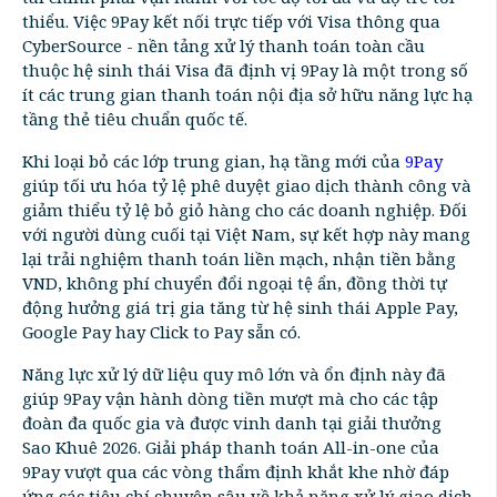
thiểu. Việc 9Pay kết nối trực tiếp với Visa thông qua
CyberSource - nền tảng xử lý thanh toán toàn cầu
thuộc hệ sinh thái Visa đã định vị 9Pay là một trong số
ít các trung gian thanh toán nội địa sở hữu năng lực hạ
tầng thẻ tiêu chuẩn quốc tế.
Khi loại bỏ các lớp trung gian, hạ tầng mới của
9Pay
giúp tối ưu hóa tỷ lệ phê duyệt giao dịch thành công và
giảm thiểu tỷ lệ bỏ giỏ hàng cho các doanh nghiệp. Đối
với người dùng cuối tại Việt Nam, sự kết hợp này mang
lại trải nghiệm thanh toán liền mạch, nhận tiền bằng
VND, không phí chuyển đổi ngoại tệ ẩn, đồng thời tự
động hưởng giá trị gia tăng từ hệ sinh thái Apple Pay,
Google Pay hay Click to Pay sẵn có.
Năng lực xử lý dữ liệu quy mô lớn và ổn định này đã
giúp 9Pay vận hành dòng tiền mượt mà cho các tập
đoàn đa quốc gia và được vinh danh tại giải thưởng
Sao Khuê 2026. Giải pháp thanh toán All-in-one của
9Pay vượt qua các vòng thẩm định khắt khe nhờ đáp
ứng các tiêu chí chuyên sâu về khả năng xử lý giao dịch