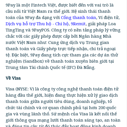
9Pay là một Fintech Việt, được biết đến với vai trò là
cầu nối từ Việt Nam ra thế giới. Hệ sinh thái thanh
toán của 9Pay đa dạng với
Cổng thanh toán
, Ví điện tử,
Dịch vụ hỗ trợ Thu hộ - Chi hộ
,
9Remit
, giải pháp Loa
TingTing và 9PayPOS. Công ty có nền tảng pháp lý vững
chắc với các giấy phép được cấp bởi Ngân hàng Nhà
nước Việt Nam như: Cung ứng dịch vụ Trung gian
thanh toán và Giấy phép trực tiếp nhận, chi trả ngoại
tệ. Đặc biệt, 9Pay đang tích cực tham gia các dự án thử
nghiệm (Sandbox) về thanh toán xuyên biên giới tại
Trung tâm Tài chính Quốc tế (IFC) Đà Nẵng.
Về Visa
Visa (NYSE: V) là công ty công nghệ thanh toán điện tử
hàng đầu thế giới, hiện đang thực hiện xử lý giao dịch
thanh toán giữa người tiêu dùng, doanh nghiệp, tổ
chức tài chính và cơ quan chính phủ tại hơn 200 quốc
gia và vùng lãnh thổ. Sứ mệnh của Visa là kết nối thế
giới thông qua mạng lưới thanh toán sáng tạo, an toàn
và đáng tin cậy, từ đó thúc đẩy hoạt động kinh doanh