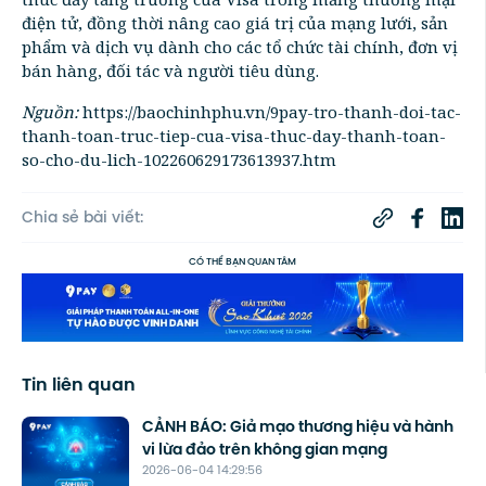
điện tử, đồng thời nâng cao giá trị của mạng lưới, sản
phẩm và dịch vụ dành cho các tổ chức tài chính, đơn vị
bán hàng, đối tác và người tiêu dùng.
Nguồn:
https://baochinhphu.vn/9pay-tro-thanh-doi-tac-
thanh-toan-truc-tiep-cua-visa-thuc-day-thanh-toan-
so-cho-du-lich-102260629173613937.htm
Chia sẻ bài viết:
CÓ THỂ BẠN QUAN TÂM
Tin liên quan
CẢNH BÁO: Giả mạo thương hiệu và hành
vi lừa đảo trên không gian mạng
2026-06-04 14:29:56