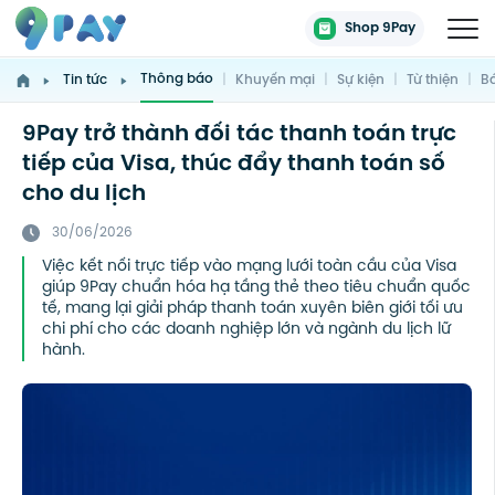
Shop 9Pay
Thông báo
Tin tức
|
Khuyến mại
|
Sự kiện
|
Từ thiện
|
Bá
9Pay trở thành đối tác thanh toán trực
tiếp của Visa, thúc đẩy thanh toán số
cho du lịch
30/06/2026
Việc kết nối trực tiếp vào mạng lưới toàn cầu của Visa
giúp 9Pay chuẩn hóa hạ tầng thẻ theo tiêu chuẩn quốc
tế, mang lại giải pháp thanh toán xuyên biên giới tối ưu
chi phí cho các doanh nghiệp lớn và ngành du lịch lữ
hành.