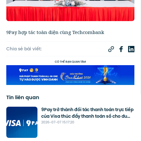
9Pay hợp tác toàn diện cùng Techcombank
Chia sẻ bài viết:
CÓ THỂ BẠN QUAN TÂM
Tin liên quan
9Pay trở thành đối tác thanh toán trực tiếp
của Visa thúc đẩy thanh toán số cho du
2026-07-07 15:17:20
lịch