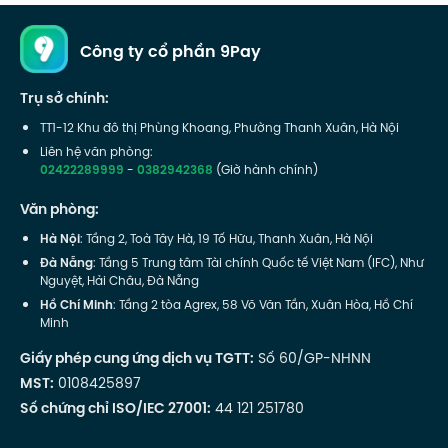
Công ty cổ phần 9Pay
Trụ sở chính:
TT1-12 Khu đô thị Phùng Khoang, Phường Thanh Xuân, Hà Nội
Liên hệ văn phòng:
02422289999
-
0382942368
(Giờ hành chính)
Văn phòng:
Hà Nội
: Tầng 2, Toà Tây Hà, 19 Tố Hữu, Thanh Xuân, Hà Nội
Đà Nẵng
: Tầng 5 Trung tâm Tài chính Quốc tế Việt Nam (IFC), Như
Nguyệt, Hải Châu, Đà Nẵng
Hồ Chí Minh
: Tầng 2 tòa Agrex, 58 Võ Văn Tần, Xuân Hòa, Hồ Chí
Minh
Giấy phép cung ứng dịch vụ TGTT:
Số 60/GP-NHNN
MST:
0108425897
Số chứng chỉ ISO/IEC 27001:
44 121 251780