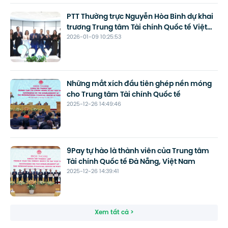
PTT Thường trực Nguyễn Hòa Bình dự khai
trương Trung tâm Tài chính Quốc tế Việt
2026-01-09 10:25:53
Nam tại Đà Nẵng
Những mắt xích đầu tiên ghép nền móng
cho Trung tâm Tài chính Quốc tế
2025-12-26 14:49:46
9Pay tự hào là thành viên của Trung tâm
Tài chính Quốc tế Đà Nẵng, Việt Nam
2025-12-26 14:39:41
Xem tất cả >