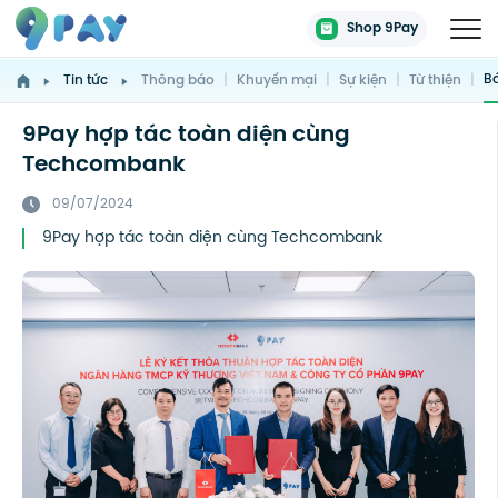
Shop 9Pay
Bá
Tin tức
Thông báo
|
Khuyến mại
|
Sự kiện
|
Từ thiện
|
9Pay hợp tác toàn diện cùng
Techcombank
09/07/2024
9Pay hợp tác toàn diện cùng Techcombank