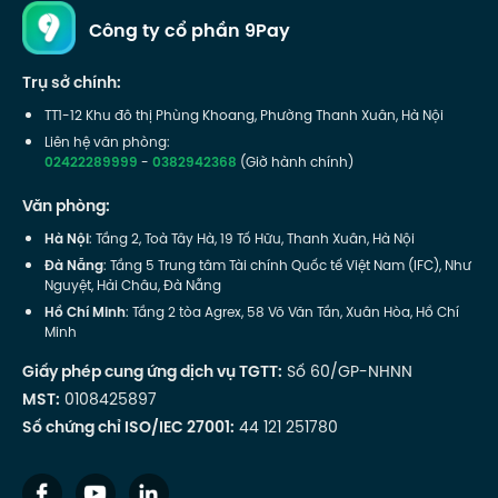
Công ty cổ phần 9Pay
Trụ sở chính:
TT1-12 Khu đô thị Phùng Khoang, Phường Thanh Xuân, Hà Nội
Liên hệ văn phòng:
02422289999
-
0382942368
(Giờ hành chính)
Văn phòng:
Hà Nội
: Tầng 2, Toà Tây Hà, 19 Tố Hữu, Thanh Xuân, Hà Nội
Đà Nẵng
: Tầng 5 Trung tâm Tài chính Quốc tế Việt Nam (IFC), Như
Nguyệt, Hải Châu, Đà Nẵng
Hồ Chí Minh
: Tầng 2 tòa Agrex, 58 Võ Văn Tần, Xuân Hòa, Hồ Chí
Minh
Giấy phép cung ứng dịch vụ TGTT:
Số 60/GP-NHNN
MST:
0108425897
Số chứng chỉ ISO/IEC 27001:
44 121 251780