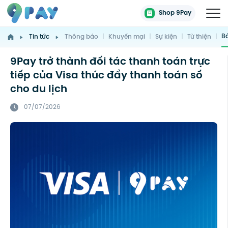
Shop 9Pay
Bá
Tin tức
Thông báo
|
Khuyến mại
|
Sự kiện
|
Từ thiện
|
9Pay trở thành đối tác thanh toán trực
tiếp của Visa thúc đẩy thanh toán số
cho du lịch
07/07/2026