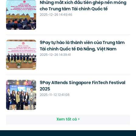
Những mắt xích đầu tiên ghép nền móng
cho Trung tâm Tài chính Quốc tế
2025-12-26 14:49:46
9Pay tự hào là thành viên của Trung tâm
Tài chính Quốc tế Đà Nẵng, Việt Nam
2025-12-26 14:39:41
9Pay Attends Singapore FinTech Festival
2025
2025-11-12 12:41:08
Xem tất cả >