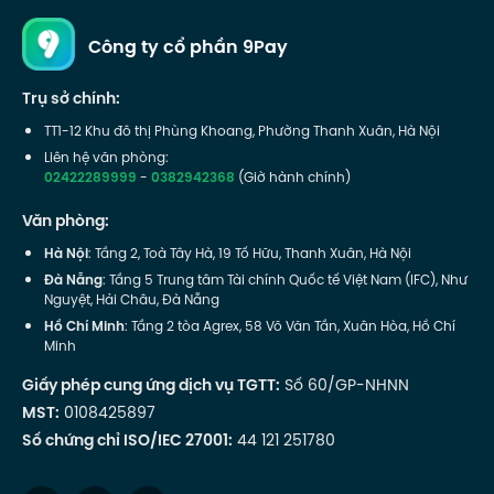
Công ty cổ phần 9Pay
Trụ sở chính:
TT1-12 Khu đô thị Phùng Khoang, Phường Thanh Xuân, Hà Nội
Liên hệ văn phòng:
02422289999
-
0382942368
(Giờ hành chính)
Văn phòng:
Hà Nội
: Tầng 2, Toà Tây Hà, 19 Tố Hữu, Thanh Xuân, Hà Nội
Đà Nẵng
: Tầng 5 Trung tâm Tài chính Quốc tế Việt Nam (IFC), Như
Nguyệt, Hải Châu, Đà Nẵng
Hồ Chí Minh
: Tầng 2 tòa Agrex, 58 Võ Văn Tần, Xuân Hòa, Hồ Chí
Minh
Giấy phép cung ứng dịch vụ TGTT:
Số 60/GP-NHNN
MST:
0108425897
Số chứng chỉ ISO/IEC 27001:
44 121 251780