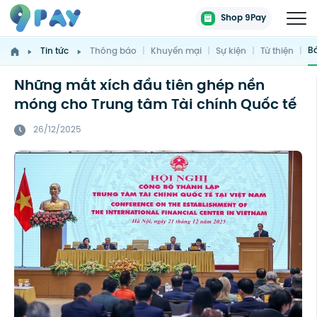
Shop 9Pay
Bá
Tin tức
Thông báo
|
Khuyến mại
|
Sự kiện
|
Từ thiện
|
Những mắt xích đầu tiên ghép nền
móng cho Trung tâm Tài chính Quốc tế
26/12/2025