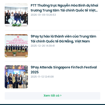
PTT Thường trực Nguyễn Hòa Bình dự khai
trương Trung tâm Tài chính Quốc tế Việt
2026-01-09 10:25:53
Nam tại Đà Nẵng
9Pay tự hào là thành viên của Trung tâm
Tài chính Quốc tế Đà Nẵng, Việt Nam
2025-12-26 14:39:41
9Pay Attends Singapore FinTech Festival
2025
2025-11-12 12:41:08
Xem tất cả >