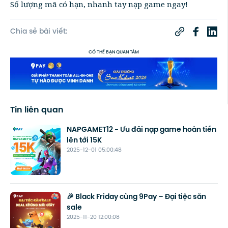
Số lượng mã có hạn, nhanh tay nạp game ngay!
Chia sẻ bài viết:
CÓ THỂ BẠN QUAN TÂM
Tin liên quan
NAPGAMET12 - Ưu đãi nạp game hoàn tiền
lên tới 15K
2025-12-01 05:00:48
🎉 Black Friday cùng 9Pay – Đại tiệc săn
sale
2025-11-20 12:00:08