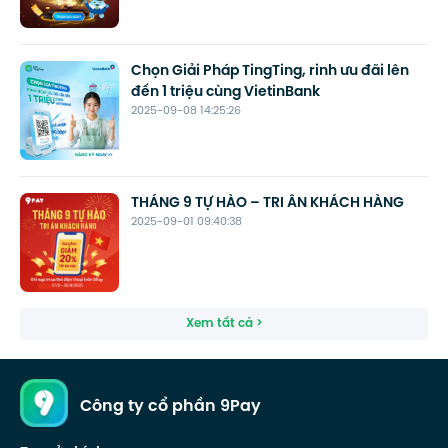
Chọn Giải Pháp TingTing, rinh ưu đãi lên
đến 1 triệu cùng VietinBank
2025-09-08 14:25:26
THÁNG 9 TỰ HÀO – TRI ÂN KHÁCH HÀNG
2025-09-01 09:40:38
Xem tất cả >
Công ty cổ phần 9Pay