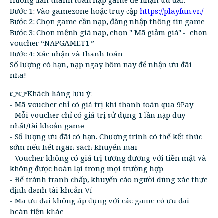
Hướng dẫn thanh toán nạp game để nhận ưu đãi:
Bước 1: Vào gamezone hoặc truy cập
https://playfun.vn/
Bước 2: Chọn game cần nạp, đăng nhập thông tin game
Bước 3: Chọn mệnh giá nạp, chọn " Mã giảm giá" - chọn
voucher “NAPGAMET1 ”
Bước 4: Xác nhận và thanh toán
Số lượng có hạn, nạp ngay hôm nay để nhận ưu đãi
nha!
👉👉Khách hàng lưu ý:
- Mã voucher chỉ có giá trị khi thanh toán qua 9Pay
- Mỗi voucher chỉ có giá trị sử dụng 1 lần nạp duy
nhất/tài khoản game
- Số lượng ưu đãi có hạn. Chương trình có thể kết thúc
sớm nếu hết ngân sách khuyến mãi
- Voucher không có giá trị tương đương với tiền mặt và
không được hoàn lại trong mọi trường hợp
- Để tránh tranh chấp, khuyến cáo người dùng xác thực
định danh tài khoản Ví
- Mã ưu đãi không áp dụng với các game có ưu đãi
hoàn tiền khác