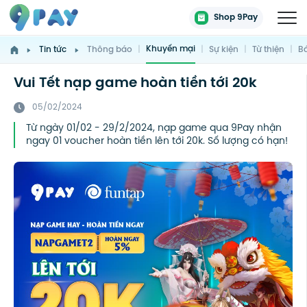
Shop 9Pay
Khuyến mại
Tin tức
Thông báo
|
|
Sự kiện
|
Từ thiện
|
Bá
Vui Tết nạp game hoàn tiền tới 20k
05/02/2024
Từ ngày 01/02 - 29/2/2024, nạp game qua 9Pay nhận
ngay 01 voucher hoàn tiền lên tới 20k. Số lượng có hạn!