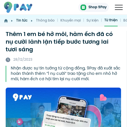
Shop 9Pay
Từ thiện
Tin tức
Thông báo
|
Khuyến mại
|
Sự kiện
|
|
Bá
Thêm 1 em bé hở môi, hàm ếch đã có
nụ cười lành lặn tiếp bước tương lai
tươi sáng
28/12/2023
Nhận được sự tin tưởng từ cộng đồng, 9Pay đã xuất sắc
hoàn thành thêm “1 nụ cười” trao tặng cho em nhỏ hở
môi, hàm ếch cơ hội tìm lại nụ cười mới.