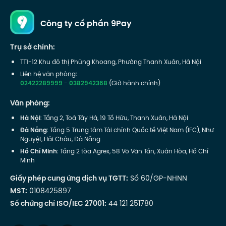
Công ty cổ phần 9Pay
Trụ sở chính:
TT1-12 Khu đô thị Phùng Khoang, Phường Thanh Xuân, Hà Nội
Liên hệ văn phòng:
02422289999
-
0382942368
(Giờ hành chính)
Văn phòng:
Hà Nội
: Tầng 2, Toà Tây Hà, 19 Tố Hữu, Thanh Xuân, Hà Nội
Đà Nẵng
: Tầng 5 Trung tâm Tài chính Quốc tế Việt Nam (IFC), Như
Nguyệt, Hải Châu, Đà Nẵng
Hồ Chí Minh
: Tầng 2 tòa Agrex, 58 Võ Văn Tần, Xuân Hòa, Hồ Chí
Minh
Giấy phép cung ứng dịch vụ TGTT:
Số 60/GP-NHNN
MST:
0108425897
Số chứng chỉ ISO/IEC 27001:
44 121 251780