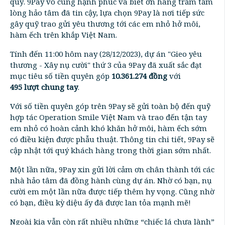
quỹ. 9Pay vô cùng hạnh phúc và biết ơn hàng trăm tấm
lòng hảo tâm đã tin cậy, lựa chọn 9Pay là nơi tiếp sức
gây quỹ trao gửi yêu thương tới các em nhỏ hở môi,
hàm ếch trên khắp Việt Nam.
Tính đến 11:00 hôm nay (28/12/2023), dự án "Gieo yêu
thương - Xây nụ cười" thứ 3 của 9Pay đã xuất sắc đạt
mục tiêu số tiền quyên góp
10.361.274 đồng
với
495 lượt chung tay
.
Với số tiền quyên góp trên 9Pay sẽ gửi toàn bộ đến quỹ
hợp tác Operation Smile Việt Nam và trao đến tận tay
em nhỏ có hoàn cảnh khó khăn hở môi, hàm ếch sớm
có điều kiện được phẫu thuật. Thông tin chi tiết, 9Pay sẽ
cập nhật tới quý khách hàng trong thời gian sớm nhất.
Một lần nữa, 9Pay xin gửi lời cảm ơn chân thành tới các
nhà hảo tâm đã đồng hành cùng dự án. Nhờ có bạn, nụ
cười em một lần nữa được tiếp thêm hy vọng. Cũng nhờ
có bạn, điều kỳ diệu ấy đã được lan tỏa mạnh mẽ!
Ngoài kia vẫn còn rất nhiều những “chiếc lá chưa lành”