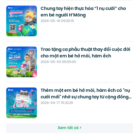
Chung tay hiện thực hóa “1 nụ cười” cho
em bé người H’Mông
2024-05-18 09:20:15
Trao tặng ca phẫu thuật thay đổi cuộc đời
cho một em bé hở môi, hàm ếch
2024-05-03 09:05:00
Thêm một em bé hở môi, hàm ếch có "nụ
cười mới" nhờ sự chung tay từ cộng đồng
2024-04-17 15:32:26
hảo tâm 9Pay
Xem tất cả >