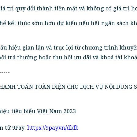
iá trị quy đổi thành tiền mặt và không có giá trị h
thể kết thúc sớm hơn dự kiến nếu hết ngân sách k
dấu hiệu gian lận và trục lợi từ chương trình khuy
ối trả thưởng hoặc thu hồi ưu đãi và khoá tài khoả
-----
 THANH TOÁN TOÀN DIỆN CHO DỊCH VỤ NỘI DUNG S
hiệu tiêu biểu Việt Nam 2023
n tử 9Pay:
https://9pay.vn/dl/fb