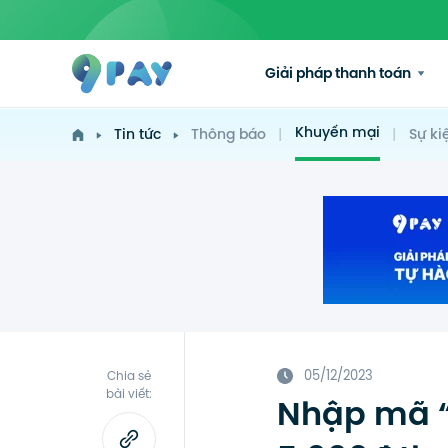
Giải pháp thanh toán
Khuyến mại
Tin tức
Thông báo
|
|
Sự ki
05/12/2023
Chia sẻ
bài viết:
Nhập mã “