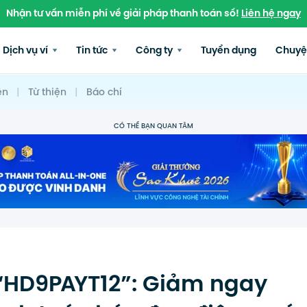
Nhận tư vấn miễn phí về giải pháp thanh toán số!
Liên hệ ngay
Dịch vụ ví
Tin tức
Công ty
Tuyển dụng
Chuyệ
ện
|
Từ thiện
|
Báo chí
CÓ THỂ BẠN QUAN TÂM
HD9PAYT12”: Giảm ngay