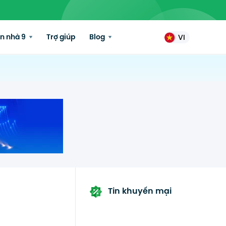
n nhà 9
Trợ giúp
Blog
VI
Tin khuyến mại