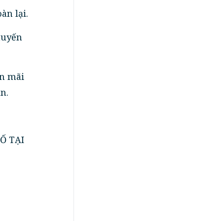
oàn lại.
huyến
ến mãi
n.
Ố TẠI