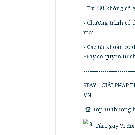
- Ưu đãi không có g
- Chương trình có 
mại.
- Các tài khoản có 
9Pay có quyền từ ch
------------------------
9PAY - GIẢI PHÁP
VN
️🏆 Top 10 thương 
Tải ngay Ví điệ