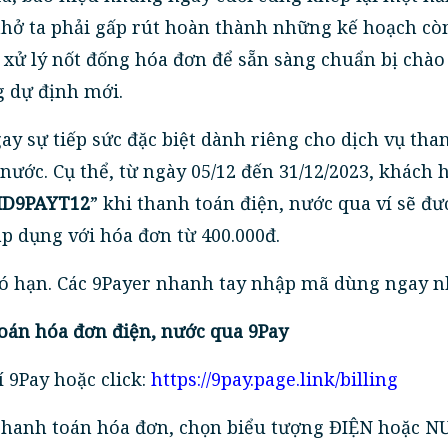
hở ta phải gấp rút hoàn thành những kế hoạch cò
xử lý nốt đống hóa đơn để sẵn sàng chuẩn bị chào
 dự định mới.
ay sự tiếp sức đặc biệt dành riêng cho dịch vụ tha
nước. Cụ thể, từ ngày 05/12 đến 31/12/2023, khách 
D9PAYT12
” khi thanh toán điện, nước qua ví sẽ đư
áp dụng với hóa đơn từ 400.000đ.
ó hạn. Các 9Payer nhanh tay nhập mã dùng ngay n
oán hóa đơn điện, nước qua 9Pay
í 9Pay hoặc click:
https://9pay.page.link/billing
Thanh toán hóa đơn, chọn biểu tượng ĐIỆN hoặc N