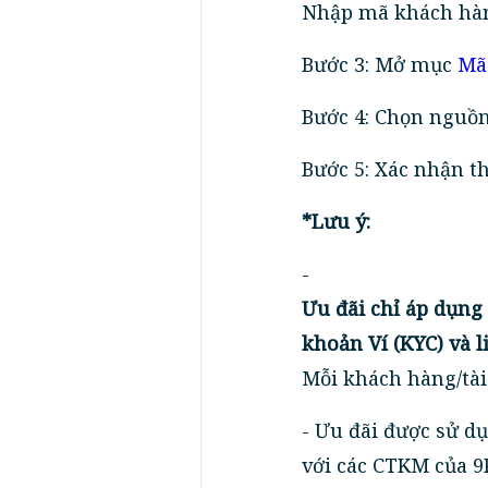
Nhập mã khách hà
Bước 3: Mở mục
Mã
Bước 4: Chọn nguồn
Bước 5: Xác nhận t
*Lưu ý:
-
Ưu đãi chỉ áp dụng
khoản Ví (KYC) và l
Mỗi khách hàng/tài
- Ưu đãi được sử d
với các CTKM của 9