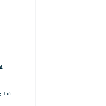
ài
g thời