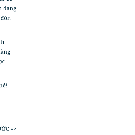
n dang
 đón
nh
hàng
ợc
hé!
ƯỚC =>