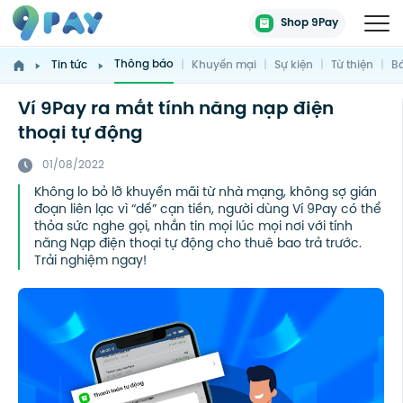
Shop 9Pay
Thông báo
Tin tức
|
Khuyến mại
|
Sự kiện
|
Từ thiện
|
Bá
Ví 9Pay ra mắt tính năng nạp điện
thoại tự động
01/08/2022
Không lo bỏ lỡ khuyến mãi từ nhà mạng, không sợ gián
đoạn liên lạc vì “dế” cạn tiền, người dùng Ví 9Pay có thể
thỏa sức nghe gọi, nhắn tin mọi lúc mọi nơi với tính
năng Nạp điện thoại tự động cho thuê bao trả trước.
Trải nghiệm ngay!