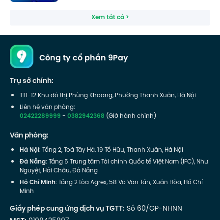
Xem tất cả >
Công ty cổ phần 9Pay
Trụ sở chính:
TT1-12 Khu đô thị Phùng Khoang, Phường Thanh Xuân, Hà Nội
Liên hệ văn phòng:
02422289999
-
0382942368
(Giờ hành chính)
Văn phòng:
Hà Nội
: Tầng 2, Toà Tây Hà, 19 Tố Hữu, Thanh Xuân, Hà Nội
Đà Nẵng
: Tầng 5 Trung tâm Tài chính Quốc tế Việt Nam (IFC), Như
Nguyệt, Hải Châu, Đà Nẵng
Hồ Chí Minh
: Tầng 2 tòa Agrex, 58 Võ Văn Tần, Xuân Hòa, Hồ Chí
Minh
Giấy phép cung ứng dịch vụ TGTT:
Số 60/GP-NHNN