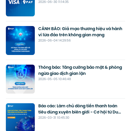
2026-06-30 11:14:35
lịch
CẢNH BÁO: Giả mạo thương hiệu và hành
vi lừa đảo trên không gian mạng
2026-06-04 14:29:56
Thông báo: Tăng cường bảo mật & phòng
ngừa giao dịch gian lận
2026-05-05 10:46:48
Báo cáo: Làm chủ dòng tiền thanh toán
tiêu dùng xuyên biên giới - Cơ hội từ Du
2026-03-31 10:45:30
lịch và Thương mại điện tử