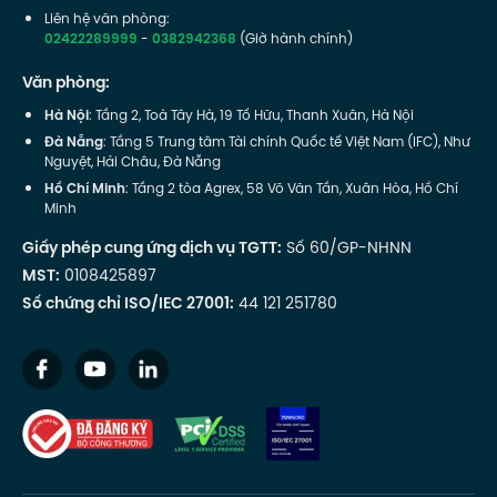
Liên hệ văn phòng:
02422289999
-
0382942368
(Giờ hành chính)
Văn phòng:
Hà Nội
: Tầng 2, Toà Tây Hà, 19 Tố Hữu, Thanh Xuân, Hà Nội
Đà Nẵng
: Tầng 5 Trung tâm Tài chính Quốc tế Việt Nam (IFC), Như
Nguyệt, Hải Châu, Đà Nẵng
Hồ Chí Minh
: Tầng 2 tòa Agrex, 58 Võ Văn Tần, Xuân Hòa, Hồ Chí
Minh
Giấy phép cung ứng dịch vụ TGTT:
Số 60/GP-NHNN
MST:
0108425897
Số chứng chỉ ISO/IEC 27001:
44 121 251780