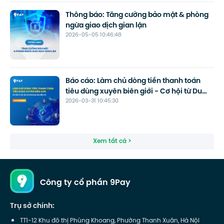
Thông báo: Tăng cường bảo mật & phòng
ngừa giao dịch gian lận
2026-05-05 10:46:48
Báo cáo: Làm chủ dòng tiền thanh toán
tiêu dùng xuyên biên giới - Cơ hội từ Du
2026-03-31 10:45:30
lịch và Thương mại điện tử
Xem tất cả >
Công ty cổ phần 9Pay
Trụ sở chính:
TT1-12 Khu đô thị Phùng Khoang, Phường Thanh Xuân, Hà Nội