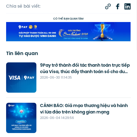
Chia sẻ bài viết:
CÓ THỂ BẠN QUAN TÂM
Tin liên quan
9Pay trở thành đối tác thanh toán trực tiếp
của Visa, thúc đẩy thanh toán số cho du
2026-06-30 11:14:35
lịch
CẢNH BÁO: Giả mạo thương hiệu và hành
vi lừa đảo trên không gian mạng
2026-06-04 14:29:56