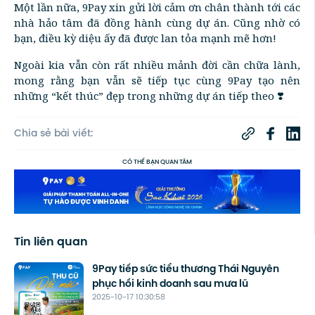
Một lần nữa, 9Pay xin gửi lời cảm ơn chân thành tới các
nhà hảo tâm đã đồng hành cùng dự án. Cũng nhờ có
bạn, điều kỳ diệu ấy đã được lan tỏa mạnh mẽ hơn!
Ngoài kia vẫn còn rất nhiều mảnh đời cần chữa lành,
mong rằng bạn vẫn sẽ tiếp tục cùng 9Pay tạo nên
những “kết thúc” đẹp trong những dự án tiếp theo ❣️
Chia sẻ bài viết:
CÓ THỂ BẠN QUAN TÂM
Tin liên quan
9Pay tiếp sức tiểu thương Thái Nguyên
phục hồi kinh doanh sau mưa lũ
2025-10-17 10:30:58