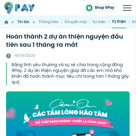
Shop 9Pay
Từ thiện
Tin tức
Thông báo
|
Khuyến mại
|
Sự kiện
|
|
Bá
Hoàn thành 2 dự án thiện nguyện đầu
tiên sau 1 tháng ra mắt
19/09/2023
Bằng tình yêu thương và sự sẻ chia trong cộng đồng
9Pay, 2 dự án thiện nguyện giúp đỡ các em nhỏ khó
khăn đã hoàn thành mục tiêu chỉ trong hơn 1 tháng gây
quỹ.