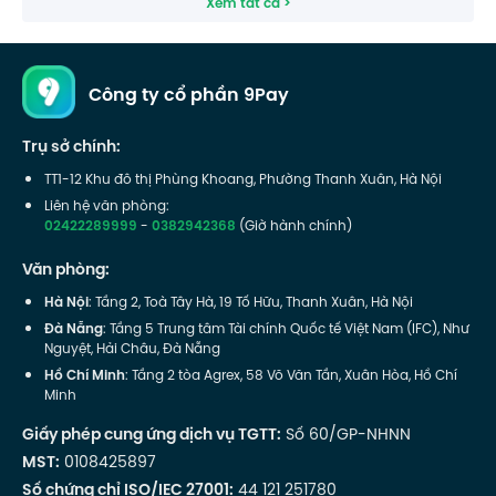
Xem tất cả >
Công ty cổ phần 9Pay
Trụ sở chính:
TT1-12 Khu đô thị Phùng Khoang, Phường Thanh Xuân, Hà Nội
Liên hệ văn phòng:
02422289999
-
0382942368
(Giờ hành chính)
Văn phòng:
Hà Nội
: Tầng 2, Toà Tây Hà, 19 Tố Hữu, Thanh Xuân, Hà Nội
Đà Nẵng
: Tầng 5 Trung tâm Tài chính Quốc tế Việt Nam (IFC), Như
Nguyệt, Hải Châu, Đà Nẵng
Hồ Chí Minh
: Tầng 2 tòa Agrex, 58 Võ Văn Tần, Xuân Hòa, Hồ Chí
Minh
Giấy phép cung ứng dịch vụ TGTT:
Số 60/GP-NHNN
MST:
0108425897
Số chứng chỉ ISO/IEC 27001:
44 121 251780