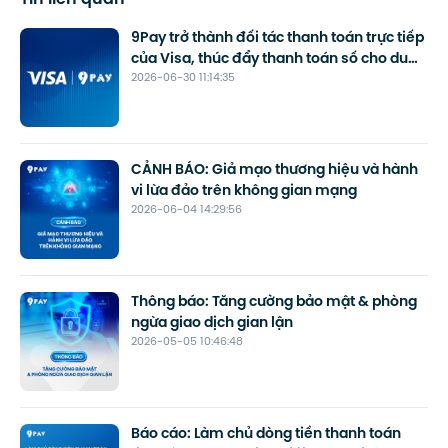
9Pay trở thành đối tác thanh toán trực tiếp
của Visa, thúc đẩy thanh toán số cho du
2026-06-30 11:14:35
lịch
CẢNH BÁO: Giả mạo thương hiệu và hành
vi lừa đảo trên không gian mạng
2026-06-04 14:29:56
Thông báo: Tăng cường bảo mật & phòng
ngừa giao dịch gian lận
2026-05-05 10:46:48
Báo cáo: Làm chủ dòng tiền thanh toán