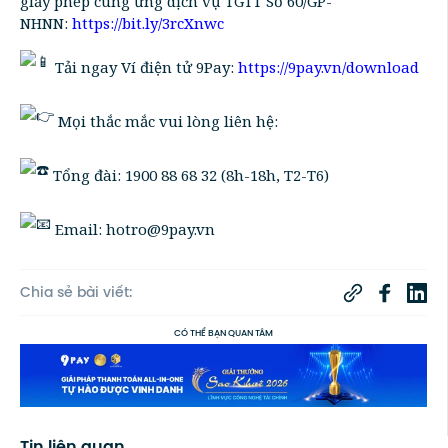
giấy phép cung ứng dịch vụ TGTT Số 60/GP-
NHNN:
https://bit.ly/3rcXnwc
Tải ngay Ví điện tử 9Pay:
https://9pay.vn/download
Mọi thắc mắc vui lòng liên hệ:
Tổng đài: 1900 88 68 32 (8h-18h, T2-T6)
Email: hotro@9pay.vn
Chia sẻ bài viết:
CÓ THỂ BẠN QUAN TÂM
Tin liên quan