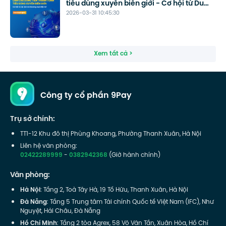
tiêu dùng xuyên biên giới - Cơ hội từ Du
2026-03-31 10:45:30
lịch và Thương mại điện tử
Xem tất cả >
Công ty cổ phần 9Pay
Trụ sở chính:
TT1-12 Khu đô thị Phùng Khoang, Phường Thanh Xuân, Hà Nội
Liên hệ văn phòng:
02422289999
-
0382942368
(Giờ hành chính)
Văn phòng:
Hà Nội
: Tầng 2, Toà Tây Hà, 19 Tố Hữu, Thanh Xuân, Hà Nội
Đà Nẵng
: Tầng 5 Trung tâm Tài chính Quốc tế Việt Nam (IFC), Như
Nguyệt, Hải Châu, Đà Nẵng
Hồ Chí Minh
: Tầng 2 tòa Agrex, 58 Võ Văn Tần, Xuân Hòa, Hồ Chí