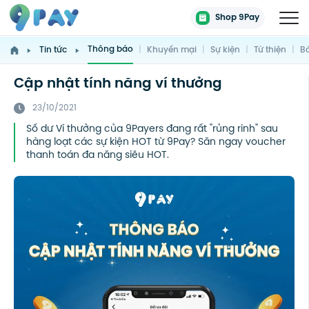
Shop 9Pay
Thông báo
Tin tức
|
Khuyến mại
|
Sự kiện
|
Từ thiện
|
Bá
Cập nhật tính năng ví thưởng
23/10/2021
Số dư Ví thưởng của 9Payers đang rất "rủng rinh" sau
hàng loạt các sự kiện HOT từ 9Pay? Săn ngay voucher
thanh toán đa năng siêu HOT.