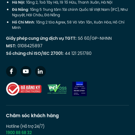
Hà Nội
: Tầng 2, Toà Tây Hà, 19 Tố Hữu, Thanh Xuân, Hà Nội
Đà Nẵng
: Tầng 5 Trung tâm Tài chính Quốc tế Việt Nam (IFC), Như
Nguyệt, Hải Châu, Đà Nẵng
Hồ Chí Minh
: Tầng 2 tòa Agrex, 58 Võ Văn Tần, Xuân Hòa, Hồ Chí
Minh
Giấy phép cung ứng dịch vụ TGTT:
Số 60/GP-NHNN
MST:
0108425897
Số chứng chỉ ISO/IEC 27001:
44 121 251780
Chăm sóc khách hàng
Hotline (Hỗ trợ 24/7)
1900 88 68 32