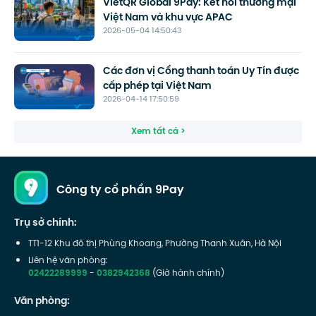
VietQR Global 9Pay: Kết nối thương mại
Việt Nam và khu vực APAC
2026-05-04 14:50:43
Các đơn vị Cổng thanh toán Uy Tín được
cấp phép tại Việt Nam
2026-04-14 17:50:59
Xem tất cả >
Công ty cổ phần 9Pay
Trụ sở chính:
TT1-12 Khu đô thị Phùng Khoang, Phường Thanh Xuân, Hà Nội
Liên hệ văn phòng:
02422289999
-
0382942368
(Giờ hành chính)
Văn phòng: