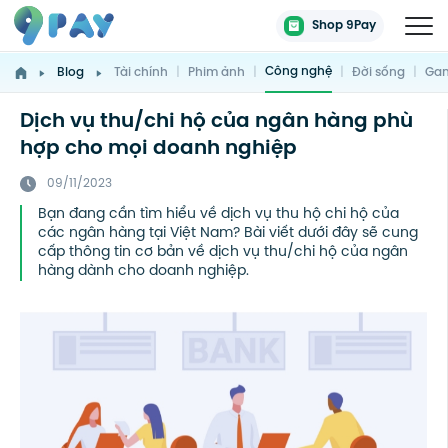
Shop 9Pay
Công nghệ
Blog
Tài chính
|
Phim ảnh
|
|
Đời sống
|
Gam
Dịch vụ thu/chi hộ của ngân hàng phù
hợp cho mọi doanh nghiệp
09/11/2023
Bạn đang cần tìm hiểu về dịch vụ thu hộ chi hộ của
các ngân hàng tại Việt Nam? Bài viết dưới đây sẽ cung
cấp thông tin cơ bản về dịch vụ thu/chi hộ của ngân
hàng dành cho doanh nghiệp.