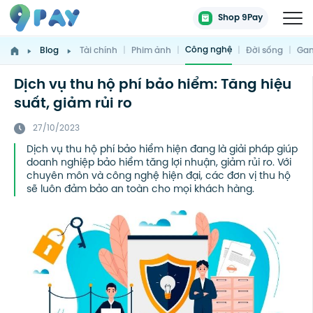
Shop 9Pay
Công nghệ
Blog
Tài chính
|
Phim ảnh
|
|
Đời sống
|
Gam
Dịch vụ thu hộ phí bảo hiểm: Tăng hiệu
suất, giảm rủi ro
27/10/2023
Dịch vụ thu hộ phí bảo hiểm hiện đang là giải pháp giúp
doanh nghiệp bảo hiểm tăng lợi nhuận, giảm rủi ro. Với
chuyên môn và công nghệ hiện đại, các đơn vị thu hộ
sẽ luôn đảm bảo an toàn cho mọi khách hàng.