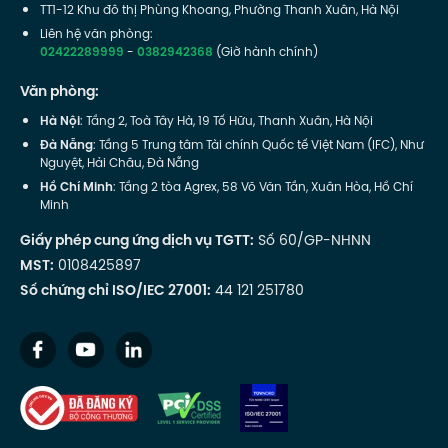
TT1-12 Khu đô thị Phùng Khoang, Phường Thanh Xuân, Hà Nội
Liên hệ văn phòng:
02422289999
-
0382942368
(Giờ hành chính)
Văn phòng:
Hà Nội
: Tầng 2, Toà Tây Hà, 19 Tố Hữu, Thanh Xuân, Hà Nội
Đà Nẵng
: Tầng 5 Trung tâm Tài chính Quốc tế Việt Nam (IFC), Như
Nguyệt, Hải Châu, Đà Nẵng
Hồ Chí Minh
: Tầng 2 tòa Agrex, 58 Võ Văn Tần, Xuân Hòa, Hồ Chí
Minh
Giấy phép cung ứng dịch vụ TGTT:
Số 60/GP-NHNN
MST:
0108425897
Số chứng chỉ ISO/IEC 27001:
44 121 251780