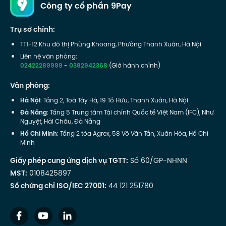
Công ty cổ phần 9Pay
Trụ sở chính:
TT1-12 Khu đô thị Phùng Khoang, Phường Thanh Xuân, Hà Nội
Liên hệ văn phòng:
02422289999
-
0382942368
(Giờ hành chính)
Văn phòng:
Hà Nội
: Tầng 2, Toà Tây Hà, 19 Tố Hữu, Thanh Xuân, Hà Nội
Đà Nẵng
: Tầng 5 Trung tâm Tài chính Quốc tế Việt Nam (IFC), Như
Nguyệt, Hải Châu, Đà Nẵng
Hồ Chí Minh
: Tầng 2 tòa Agrex, 58 Võ Văn Tần, Xuân Hòa, Hồ Chí
Minh
Giấy phép cung ứng dịch vụ TGTT:
Số 60/GP-NHNN
MST:
0108425897
Số chứng chỉ ISO/IEC 27001:
44 121 251780