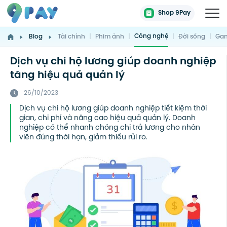
Shop 9Pay
Công nghệ
Blog
Tài chính
|
Phim ảnh
|
|
Đời sống
|
Gam
Dịch vụ chi hộ lương giúp doanh nghiệp
tăng hiệu quả quản lý
26/10/2023
Dịch vụ chi hộ lương giúp doanh nghiệp tiết kiệm thời
gian, chi phí và nâng cao hiệu quả quản lý. Doanh
nghiệp có thể nhanh chóng chi trả lương cho nhân
viên đúng thời hạn, giảm thiểu rủi ro.