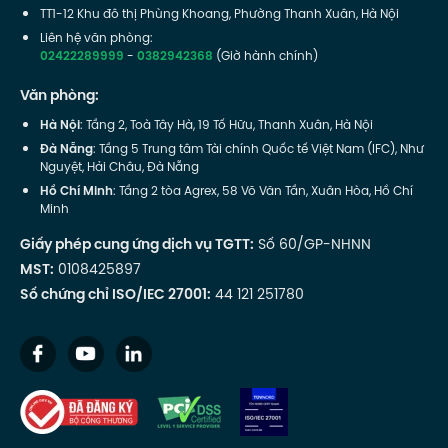
TT1-12 Khu đô thị Phùng Khoang, Phường Thanh Xuân, Hà Nội
Liên hệ văn phòng:
02422289999
-
0382942368
(Giờ hành chính)
Văn phòng:
Hà Nội
: Tầng 2, Toà Tây Hà, 19 Tố Hữu, Thanh Xuân, Hà Nội
Đà Nẵng
: Tầng 5 Trung tâm Tài chính Quốc tế Việt Nam (IFC), Như
Nguyệt, Hải Châu, Đà Nẵng
Hồ Chí Minh
: Tầng 2 tòa Agrex, 58 Võ Văn Tần, Xuân Hòa, Hồ Chí
Minh
Giấy phép cung ứng dịch vụ TGTT:
Số 60/GP-NHNN
MST:
0108425897
Số chứng chỉ ISO/IEC 27001:
44 121 251780