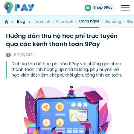
Shop 9Pay
Công nghệ
Blog
Tài chính
|
Phim ảnh
|
|
Đời sống
|
Gam
Hướng dẫn thu hộ học phí trực tuyến
qua các kênh thanh toán 9Pay
01/02/2024
Dịch vụ thu hộ học phí của 9Pay với những giải pháp
thanh toán linh hoạt giúp nhà trường, phụ huynh và
học viên tiết kiệm chi phí, thời gian, tăng tính an toàn.