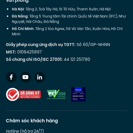
Văn phòng:
Hà Nội
: Tầng 2, Toà Tây Hà, 19 Tố Hữu, Thanh Xuân, Hà Nội
Đà Nẵng
: Tầng 5 Trung tâm Tài chính Quốc tế Việt Nam (IFC), Như
Nguyệt, Hải Châu, Đà Nẵng
Hồ Chí Minh
: Tầng 2 tòa Agrex, 58 Võ Văn Tần, Xuân Hòa, Hồ Chí
Minh
Giấy phép cung ứng dịch vụ TGTT:
Số 60/GP-NHNN
MST:
0108425897
Số chứng chỉ ISO/IEC 27001:
44 121 251780
Chăm sóc khách hàng
Hotline (Hỗ trợ 24/7)