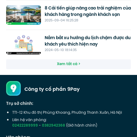
8 Cải tiến giúp nâng cao trải nghiệm của
khách hàng trong ngành khách sạn
2025-09-04 16:25:28
Nắm bắt xu hướng du lịch chậm được du
khách yêu thích hiện nay
2024-05-10 18:14:35
Xem tất cả >
Công ty cổ phần 9Pay
Trụ sở chính:
TT1-12 Khu đô thị Phùng Khoang, Phường Thanh Xuân, Hà Nội
Liên hệ văn phòng:
02422289999
-
0382942368
(Giờ hành chính)