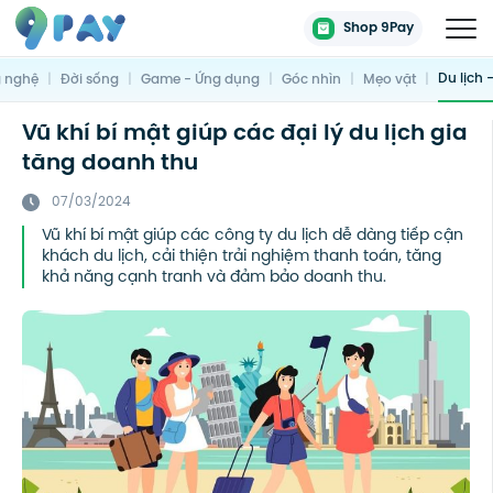
Shop 9Pay
Du lịch 
 nghệ
|
Đời sống
|
Game - Ứng dụng
|
Góc nhìn
|
Mẹo vặt
|
Vũ khí bí mật giúp các đại lý du lịch gia
tăng doanh thu
07/03/2024
Vũ khí bí mật giúp các công ty du lịch dễ dàng tiếp cận
khách du lịch, cải thiện trải nghiệm thanh toán, tăng
khả năng cạnh tranh và đảm bảo doanh thu.